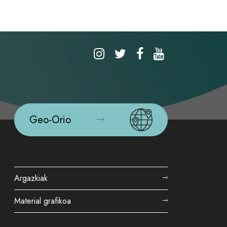
Geo-Orio
Argazkiak
Material grafikoa