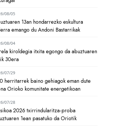
kuragai
26/08/05
uztuaren 13an hondarrezko eskultura
ilerra emango du Andoni Bastarrikak
26/08/04
rela kiroldegia itxita egongo da abuztuaren
tik 30era
26/07/29
0 herritarrek baino gehiagok eman dute
ena Orioko komunitate energetikoan
26/07/28
asikoa 2026 txirrindularitza-proba
uztuaren 1ean pasatuko da Oriotik