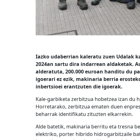
Iazko udaberrian kaleratu zuen Udalak ka
2024an sartu dira indarrean aldaketak. A
alderatuta, 200.000 euroan handitu du pa
igoerari ez ezik, makinaria berria eroste
inbertsioei erantzuten die igoerak.
Kale-garbiketa zerbitzua hobetzea izan du h
Horretarako, zerbitzua ematen duen enpresa
beharrak identifikatu zituzten elkarrekin.
Alde batetik, makinaria berritu eta tresna be
elektriko, porter hibrido hidrogarbitzaile b