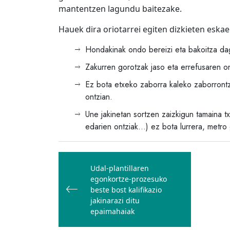
mantentzen lagundu baitezake.
Hauek dira oriotarrei egiten dizkieten eska
Hondakinak ondo bereizi eta bakoitza da
Zakurren gorotzak jaso eta errefusaren on
Ez bota etxeko zaborra kaleko zaborrontz
ontzian.
Une jakinetan sortzen zaizkigun tamaina t
edarien ontziak…) ez bota lurrera, metro 
Bidalketetan
zehar
Udal-plantillaren
egonkortze-prozesuko
nabigatu
beste bost kalifikazio
jakinarazi ditu
epaimahaiak