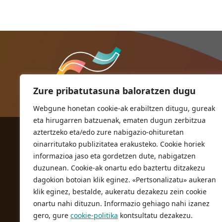
Zure pribatutasuna baloratzen dugu
Webgune honetan cookie-ak erabiltzen ditugu, gureak
eta hirugarren batzuenak, ematen dugun zerbitzua
aztertzeko eta/edo zure nabigazio-ohituretan
ORIOKO UDALA
oinarritutako publizitatea erakusteko. Cookie horiek
Herriko plaza,1
informazioa jaso eta gordetzen dute, nabigatzen
20810 Orio (Gipuzkoa)
duzunean. Cookie-ak onartu edo baztertu ditzakezu
T. 943 83 03 46
dagokion botoian klik eginez. «Pertsonalizatu» aukeran
klik eginez, bestalde, aukeratu dezakezu zein cookie
bulegoak@orio.eus
onartu nahi dituzun. Informazio gehiago nahi izanez
gero, gure
cookie-politika
kontsultatu dezakezu.