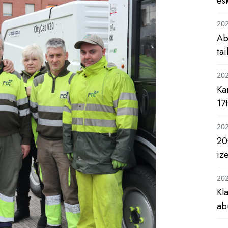
es
20
Ab
ta
20
Ka
17
20
20
iz
20
Kl
ab