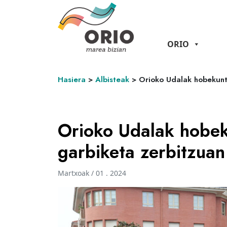
ORIO
Hasiera
>
Albisteak
>
Orioko Udalak hobekuntz
Orioko Udalak hobeku
garbiketa zerbitzuan
Martxoak / 01 . 2024