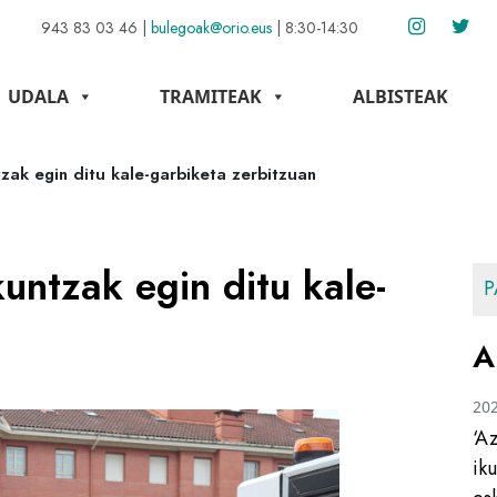
943 83 03 46
|
bulegoak@orio.eus
|
8:30-14:30
UDALA
TRAMITEAK
ALBISTEAK
ak egin ditu kale-garbiketa zerbitzuan
ntzak egin ditu kale-
P
A
20
‘A
ik