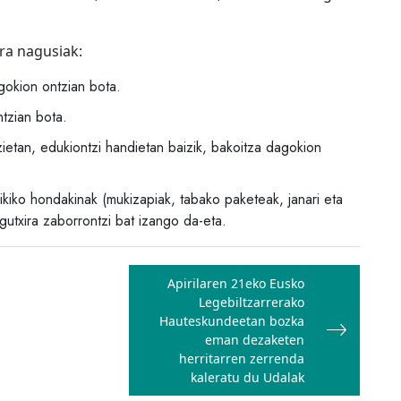
era nagusiak:
gokion ontzian bota.
tzian bota.
ietan, edukiontzi handietan baizik, bakoitza dagokion
xikiko hondakinak (mukizapiak, tabako paketeak, janari eta
gutxira zaborrontzi bat izango da-eta.
Apirilaren 21eko Eusko
Legebiltzarrerako
Hauteskundeetan bozka
eman dezaketen
herritarren zerrenda
kaleratu du Udalak