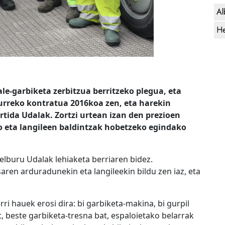
Al
He
le-garbiketa zerbitzua berritzeko plegua, eta
urreko kontratua 2016koa zen, eta harekin
rtida Udalak. Zortzi urtean izan den prezioen
ko eta langileen baldintzak hobetzeko egindako
elburu Udalak lehiaketa berriaren bidez.
ren arduradunekin eta langileekin bildu zen iaz, eta
rri hauek erosi dira: bi garbiketa-makina, bi gurpil
at, beste garbiketa-tresna bat, espaloietako belarrak