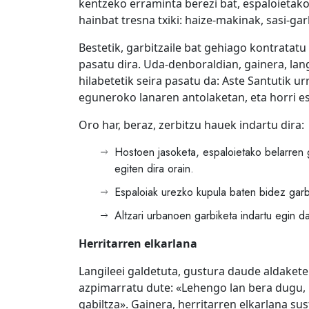
kentzeko erraminta berezi bat, espaloietako
hainbat tresna txiki: haize-makinak, sasi-g
Bestetik, garbitzaile bat gehiago kontratatu 
pasatu dira. Uda-denboraldian, gainera, lang
hilabetetik seira pasatu da: Aste Santutik u
eguneroko lanaren antolaketan, eta horri e
Oro har, beraz, zerbitzu hauek indartu dira:
Hostoen jasoketa, espaloietako belarren 
egiten dira orain.
Espaloiak urezko kupula baten bidez garb
Altzari urbanoen garbiketa indartu egin da
Herritarren elkarlana
Langileei galdetuta, gustura daude aldakete
azpimarratu dute: «Lehengo lan bera dugu, 
gabiltza». Gainera, herritarren elkarlana su