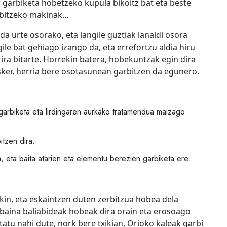
 garbiketa hobetzeko kupula bikoitz bat eta beste
arbitzeko makinak…
da urte osorako, eta langile guztiak lanaldi osora
ile bat gehiago izango da, eta errefortzu aldia hiru
rrira bitarte. Horrekin batera, hobekuntzak egin dira
sker, herria bere osotasunean garbitzen da egunero.
garbiketa eta lirdingaren aurkako tratamendua maizago
itzen dira.
, eta baita atarien eta elementu berezien garbiketa ere.
kin, eta eskaintzen duten zerbitzua hobea dela
baina baliabideak hobeak dira orain eta erosoago
statu nahi dute, nork bere txikian, Orioko kaleak garbi