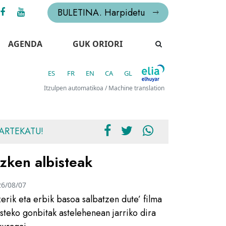
BULETINA. Harpidetu
AGENDA
GUK ORIORI
ES
FR
EN
CA
GL
Itzulpen automatikoa / Machine translation
ARTEKATU!
zken albisteak
26/08/07
zerik eta erbik basoa salbatzen dute’ filma
usteko gonbitak astelehenean jarriko dira