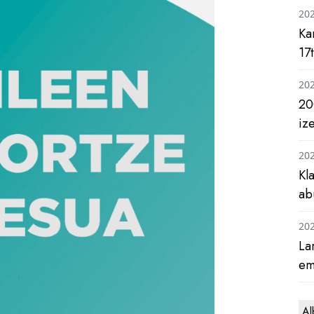
20
Ka
17
20
20
iz
20
Kl
ab
20
La
em
Al