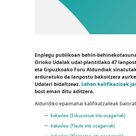
Enplegu publikoan behin-behinekotasuna
Orioko Udalak udal-plantillako 47 lanpos
eta Gipuzkoako Foru Aldundiak sinatuta
arduratuko da lanpostu bakoitzera aurke
Udalari bidaltzeaz.
Lehen kalifikazioak ja
bost eman ditu aditzera.
Aldundiko epaimahai kalifikatzaileak balorat
I
rakaslea (Eskusoinua eta osagarriak)
Irakaslea (Flauta eta osagarriak)