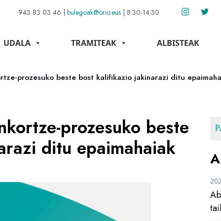
943 83 03 46
|
bulegoak@orio.eus
|
8:30-14:30
UDALA
TRAMITEAK
ALBISTEAK
rtze-prozesuko beste bost kalifikazio jakinarazi ditu epaimah
onkortze-prozesuko beste
P
narazi ditu epaimahaiak
A
20
Ab
ta