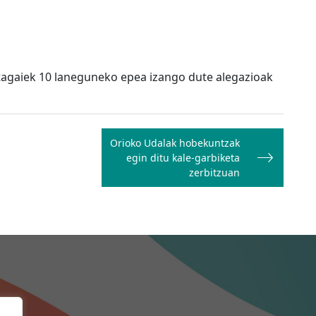
tagaiek 10 laneguneko epea izango dute alegazioak
Orioko Udalak hobekuntzak
egin ditu kale-garbiketa
zerbitzuan