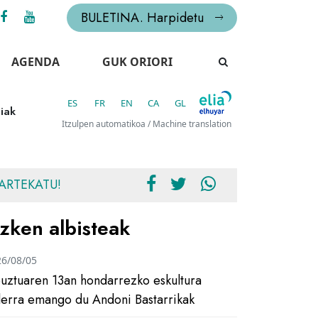
BULETINA. Harpidetu
AGENDA
GUK ORIORI
ES
FR
EN
CA
GL
aiak
Itzulpen automatikoa / Machine translation
ARTEKATU!
zken albisteak
26/08/05
uztuaren 13an hondarrezko eskultura
ilerra emango du Andoni Bastarrikak