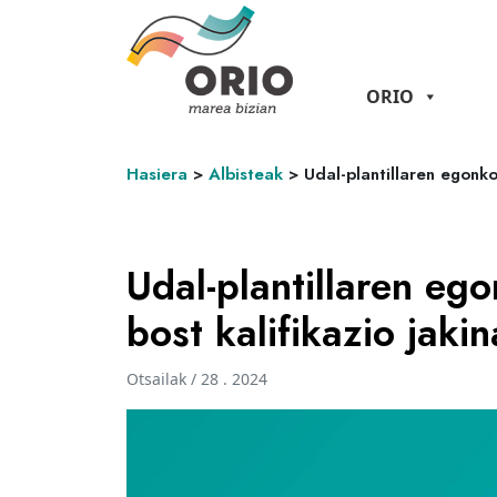
ORIO
Hasiera
>
Albisteak
>
Udal-plantillaren egonko
Udal-plantillaren eg
bost kalifikazio jaki
Otsailak / 28 . 2024