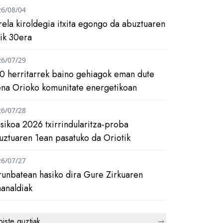
26/08/04
rela kiroldegia itxita egongo da abuztuaren
tik 30era
26/07/29
0 herritarrek baino gehiagok eman dute
ena Orioko komunitate energetikoan
26/07/28
asikoa 2026 txirrindularitza-proba
uztuaren 1ean pasatuko da Oriotik
26/07/27
runbatean hasiko dira Gure Zirkuaren
analdiak
biste guztiak