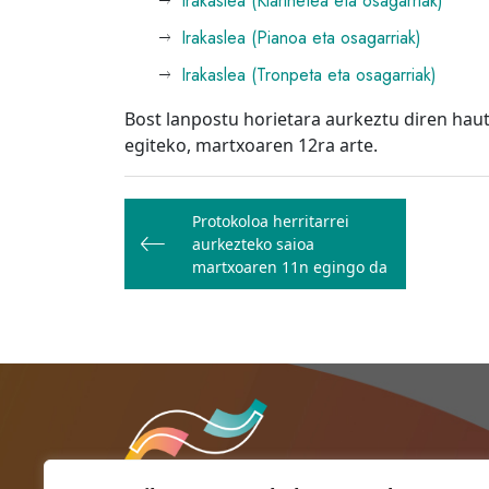
Irakaslea (Klarinetea eta osagarriak)
Irakaslea (Pianoa eta osagarriak)
Irakaslea (Tronpeta eta osagarriak)
Bost lanpostu horietara aurkeztu diren hau
egiteko, martxoaren 12ra arte.
Bidalketetan
Protokoloa herritarrei
zehar
aurkezteko saioa
nabigatu
martxoaren 11n egingo da