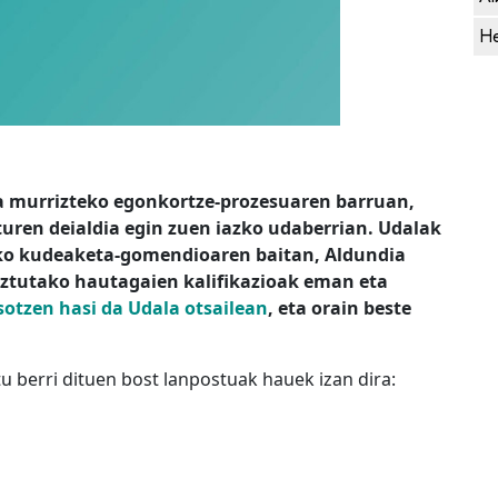
He
 murrizteko egonkortze-prozesuaren barruan,
turen deialdia egin zuen iazko udaberrian. Udalak
ko kudeaketa-gomendioaren baitan, Aldundia
ztutako hautagaien kalifikazioak eman eta
sotzen hasi da Udala otsailean
, eta orain beste
u berri dituen bost lanpostuak hauek izan dira: