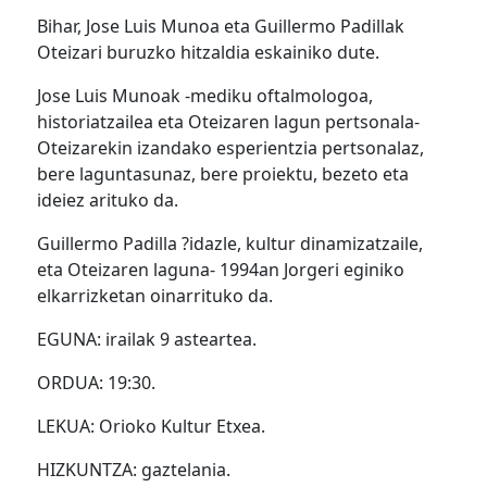
Bihar, Jose Luis Munoa eta Guillermo Padillak
Oteizari buruzko hitzaldia eskainiko dute.
Jose Luis Munoak -mediku oftalmologoa,
historiatzailea eta Oteizaren lagun pertsonala-
Oteizarekin izandako esperientzia pertsonalaz,
bere laguntasunaz, bere proiektu, bezeto eta
ideiez arituko da.
Guillermo Padilla ?idazle, kultur dinamizatzaile,
eta Oteizaren laguna- 1994an Jorgeri eginiko
elkarrizketan oinarrituko da.
EGUNA: irailak 9 asteartea.
ORDUA: 19:30.
LEKUA: Orioko Kultur Etxea.
HIZKUNTZA: gaztelania.