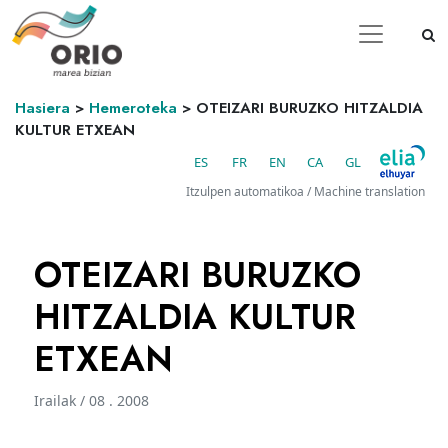
Hasiera
>
Hemeroteka
>
OTEIZARI BURUZKO HITZALDIA
KULTUR ETXEAN
ES
FR
EN
CA
GL
Itzulpen automatikoa / Machine translation
OTEIZARI BURUZKO
HITZALDIA KULTUR
ETXEAN
Irailak / 08 . 2008