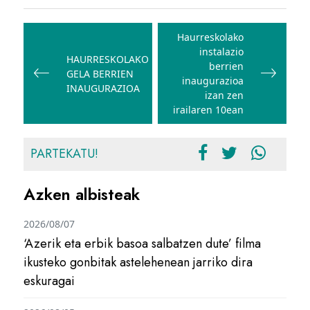
Bidalketetan
zehar
Haurreskolako
instalazio
nabigatu
HAURRESKOLAKO
berrien
GELA BERRIEN
inaugurazioa
INAUGURAZIOA
izan zen
irailaren 10ean
PARTEKATU!
Azken albisteak
2026/08/07
‘Azerik eta erbik basoa salbatzen dute’ filma
ikusteko gonbitak astelehenean jarriko dira
eskuragai