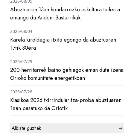
2026/08/05
Abuztuaren 13an hondarrezko eskultura tailerra
emango du Andoni Bastarrikak
2026/08/04
Karela kiroldegia itxita egongo da abuztuaren
17tik 30era
2026/07/29
200 herritarrek baino gehiagok eman dute izena
Orioko komunitate energetikoan
2026/07/28
Klasikoa 2026 txirrindularitza-proba abuztuaren
1ean pasatuko da Oriotik
Albiste guztiak