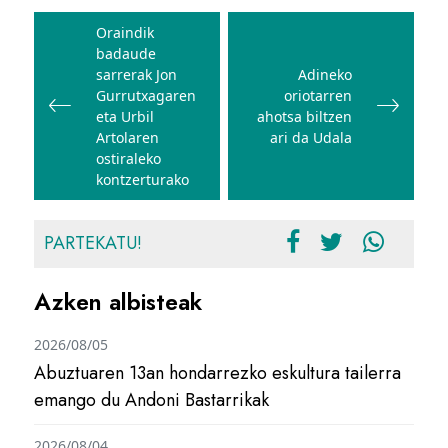
Bidalketetan
zehar
Oraindik
badaude
nabigatu
sarrerak Jon
Adineko
Gurrutxagaren
oriotarren
eta Urbil
ahotsa biltzen
Artolaren
ari da Udala
ostiraleko
kontzerturako
PARTEKATU!
Azken albisteak
2026/08/05
Abuztuaren 13an hondarrezko eskultura tailerra
emango du Andoni Bastarrikak
2026/08/04