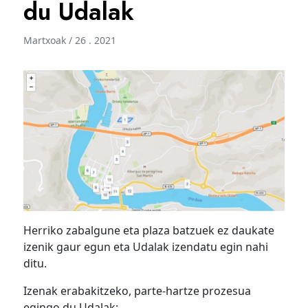
du Udalak
Martxoak / 26 . 2021
Herriko zabalgune eta plaza batzuek ez daukate
izenik gaur egun eta Udalak izendatu egin nahi
ditu.
Izenak erabakitzeko, parte-hartze prozesua
egingo du Udalak: