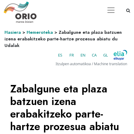
Hasiera
>
Hemeroteka
>
Zabalgune eta plaza batzuen
izena erabakitzeko parte-hartze prozesua abiatu du
Udalak
ES
FR
EN
CA
GL
Itzulpen automatikoa / Machine translation
Zabalgune eta plaza
batzuen izena
erabakitzeko parte-
hartze prozesua abiatu