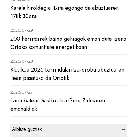
Karela kiroldegia itxita egongo da abuztuaren
17tik 30era
2026/07/29
200 herritarrek baino gehiagok eman dute izena
Orioko komunitate energetikoan
2026/07/28
Klasikoa 2026 txirrindularitza-proba abuztuaren
1ean pasatuko da Oriotik
2026/07/27
Larunbatean hasiko dira Gure Zirkuaren
emanaldiak
Albiste guztiak