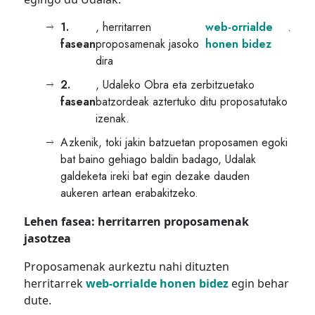
1.
, herritarren
web-orrialde
.
fasean
proposamenak jasoko
honen bidez
dira
2.
, Udaleko Obra eta zerbitzuetako
fasean
batzordeak aztertuko ditu proposatutako
izenak.
Azkenik, toki jakin batzuetan proposamen egoki
bat baino gehiago baldin badago, Udalak
galdeketa ireki bat egin dezake dauden
aukeren artean erabakitzeko.
Lehen fasea: herritarren proposamenak
jasotzea
Proposamenak aurkeztu nahi dituzten
herritarrek
web-orrialde honen bidez
egin behar
dute.