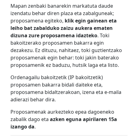
Mapan zenbaki banarekin markatuta daude
izendatu behar diren plaza eta zabalguneak;
proposamena egiteko,
klik egin gainean eta
leiho bat zabalduko zaizu aukera ematen
dizuna zure proposamena idazteko
. Toki
bakoitzerako proposamen bakarra egin
dezakezu. Ez dituzu, nahitaez, toki guztientzako
proposamenak egin behar: toki jakin baterako
proposamenik ez baduzu, hutsik laga eta listo.
Ordenagailu bakoitzetik (IP bakoitzetik)
proposamen bakarra bidali daiteke eta,
proposamena bidaltzerakoan, izena eta e-maila
adierazi behar dira.
Proposamenak aurkezteko epea dagoeneko
zabalik dago eta
azken eguna apirilaren 15a
izango da
.