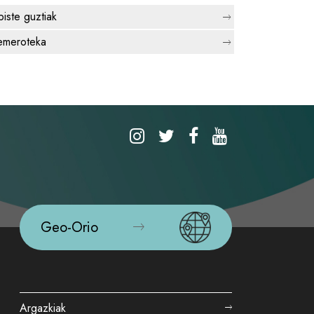
biste guztiak
meroteka
Geo-Orio
Argazkiak