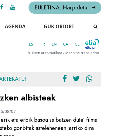
BULETINA. Harpidetu
AGENDA
GUK ORIORI
ES
FR
EN
CA
GL
Itzulpen automatikoa / Machine translation
ARTEKATU!
zken albisteak
26/08/07
zerik eta erbik basoa salbatzen dute’ filma
usteko gonbitak astelehenean jarriko dira