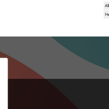
Al
He