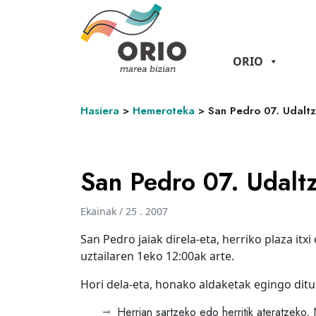
ORIO
Hasiera
>
Hemeroteka
>
San Pedro 07. Udalt
San Pedro 07. Udalt
Ekainak / 25 . 2007
San Pedro jaiak direla-eta, herriko plaza itx
uztailaren 1eko 12:00ak arte.
Hori dela-eta, honako aldaketak egingo ditu 
Herrian sartzeko edo herritik ateratzek