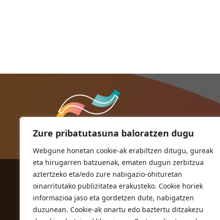
Zure pribatutasuna baloratzen dugu
Webgune honetan cookie-ak erabiltzen ditugu, gureak
eta hirugarren batzuenak, ematen dugun zerbitzua
aztertzeko eta/edo zure nabigazio-ohituretan
ORIOKO UDALA
oinarritutako publizitatea erakusteko. Cookie horiek
Herriko plaza,1
informazioa jaso eta gordetzen dute, nabigatzen
20810 Orio (Gipuzkoa)
duzunean. Cookie-ak onartu edo baztertu ditzakezu
T. 943 83 03 46