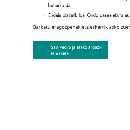
beharko da.
Endaia plazatik Ibai Ondo pasealekura aut
Barkatu eragozpenak eta eskerrik asko zuen
Bidalketetan
San Pedro jaietako argazki
zehar
lehiaketa
nabigatu