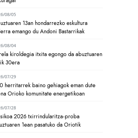
kuragai
26/08/05
uztuaren 13an hondarrezko eskultura
ilerra emango du Andoni Bastarrikak
26/08/04
rela kiroldegia itxita egongo da abuztuaren
tik 30era
26/07/29
0 herritarrek baino gehiagok eman dute
ena Orioko komunitate energetikoan
26/07/28
asikoa 2026 txirrindularitza-proba
uztuaren 1ean pasatuko da Oriotik