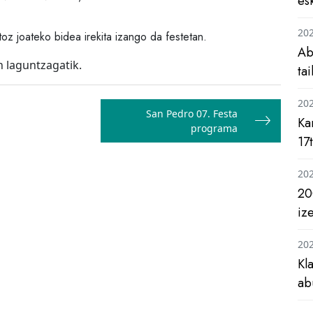
es
20
oz joateko bidea irekita izango da festetan.
Ab
 laguntzagatik.
ta
20
San Pedro 07. Festa
Ka
programa
17
20
20
iz
20
Kl
ab