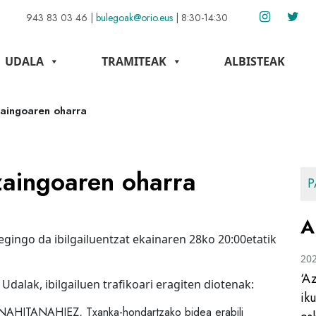
943 83 03 46
|
bulegoak@orio.eus
|
8:30-14:30
UDALA
TRAMITEAK
ALBISTEAK
zaingoaren oharra
zaingoaren oharra
P
A
i egingo da ibilgailuentzat ekainaren 28ko 20:00etatik
20
‘A
Udalak, ibilgailuen trafikoari eragiten diotenak:
ik
o, NAHITANAHIEZ, Txanka-hondartzako bidea erabili