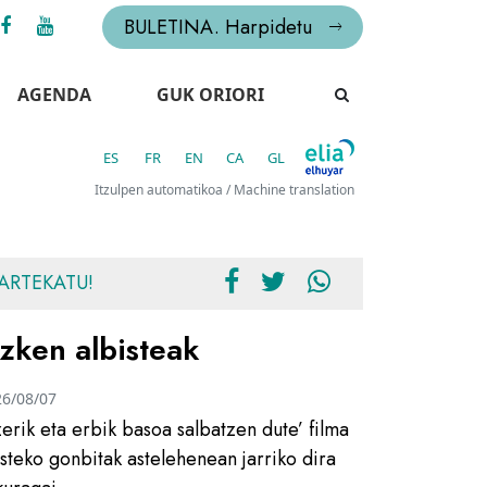
BULETINA. Harpidetu
AGENDA
GUK ORIORI
ES
FR
EN
CA
GL
Itzulpen automatikoa / Machine translation
ARTEKATU!
zken albisteak
26/08/07
zerik eta erbik basoa salbatzen dute’ filma
usteko gonbitak astelehenean jarriko dira