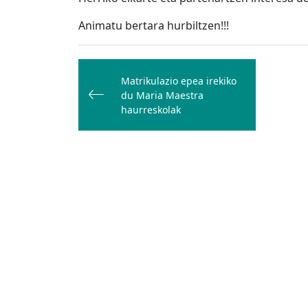
Animatu bertara hurbiltzen!!!
Bidalketetan
zehar
Matrikulazio epea irekiko
du Maria Maestra
nabigatu
haurreskolak