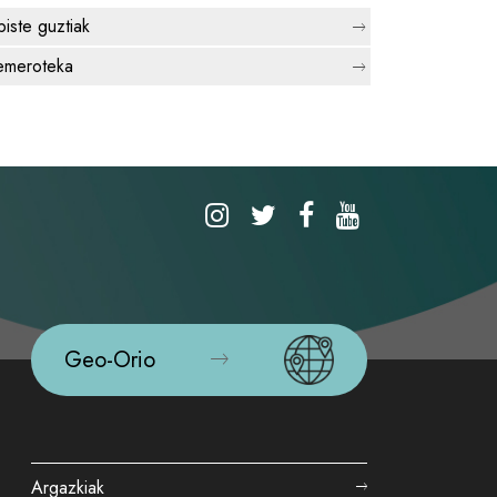
biste guztiak
meroteka
Geo-Orio
Argazkiak