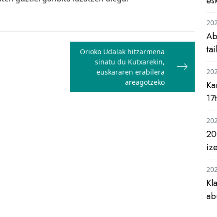
es
20
Ab
ta
Orioko Udalak hitzarmena
sinatu du Kutxarekin,
20
euskararen erabilera
areagotzeko
Ka
17
20
20
iz
20
Kl
ab