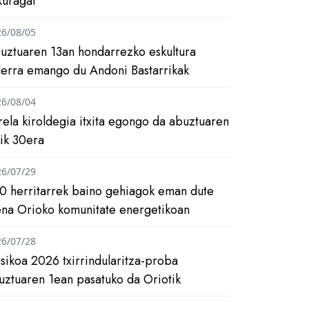
kuragai
26/08/05
uztuaren 13an hondarrezko eskultura
ilerra emango du Andoni Bastarrikak
26/08/04
rela kiroldegia itxita egongo da abuztuaren
tik 30era
26/07/29
0 herritarrek baino gehiagok eman dute
ena Orioko komunitate energetikoan
26/07/28
asikoa 2026 txirrindularitza-proba
uztuaren 1ean pasatuko da Oriotik