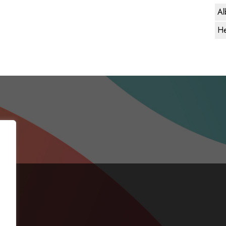
Al
He