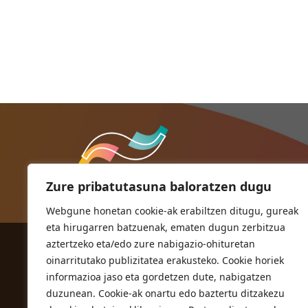
Zure pribatutasuna baloratzen dugu
Webgune honetan cookie-ak erabiltzen ditugu, gureak
eta hirugarren batzuenak, ematen dugun zerbitzua
aztertzeko eta/edo zure nabigazio-ohituretan
ORIOKO UDALA
oinarritutako publizitatea erakusteko. Cookie horiek
Herriko plaza,1
informazioa jaso eta gordetzen dute, nabigatzen
20810 Orio (Gipuzkoa)
duzunean. Cookie-ak onartu edo baztertu ditzakezu
T. 943 83 03 46