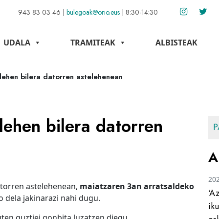
943 83 03 46
|
bulegoak@orio.eus
|
8:30-14:30
UDALA
TRAMITEAK
ALBISTEAK
lehen bilera datorren astelehenean
lehen bilera datorren
P
A
20
datorren astelehenean,
maiatzaren 3an arratsaldeko
‘A
o dela jakinarazi nahi dugu.
ik
ten guztiei gonbita luzatzen diegu.