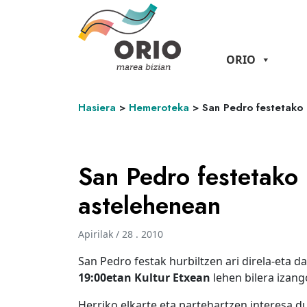
ORIO
Hasiera
>
Hemeroteka
>
San Pedro festetako 
San Pedro festetako 
astelehenean
Apirilak / 28 . 2010
San Pedro festak hurbiltzen ari direla-eta 
19:00etan Kultur Etxean
lehen bilera izang
Herriko elkarte eta partehartzen interesa du