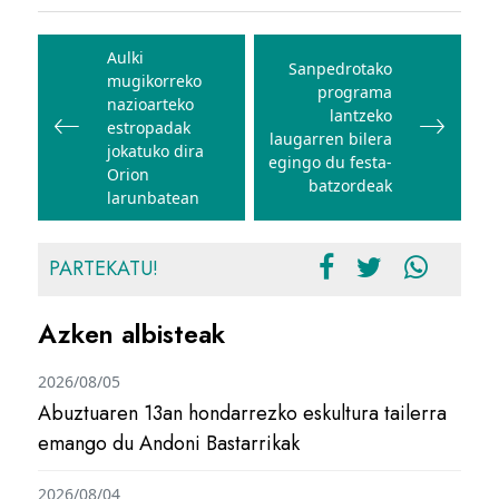
Bidalketetan
zehar
Aulki
Sanpedrotako
mugikorreko
nabigatu
programa
nazioarteko
lantzeko
estropadak
laugarren bilera
jokatuko dira
egingo du festa-
Orion
batzordeak
larunbatean
PARTEKATU!
Azken albisteak
2026/08/05
Abuztuaren 13an hondarrezko eskultura tailerra
emango du Andoni Bastarrikak
2026/08/04