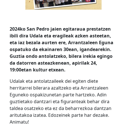
2024ko San Pedro jaien egitaraua prestatzen
ibili dira Udala eta eragileak azken asteetan,
eta iaz bezala aurten ere, Arrantzaleen Eguna
ospatuko da ekainaren 30ean, igandearekin.
Guztia ondo antolatzeko, bilera irekia egingo
da datorren asteazkenean, apirilak 24,
19:00etan kultur etxean.
Udalak eta antolatzaileek dei egiten diete
herritarrei bilerara azaltzeko eta Arrantzaleen
Eguneko ospakizunetan parte hartzeko. Adin
guztietako dantzari eta figuranteak behar dira
taldea osatzeko eta ez da beharrezkoa dantzan
aritutakoa izatea. Edozeinek parte har dezake.
Animatu!