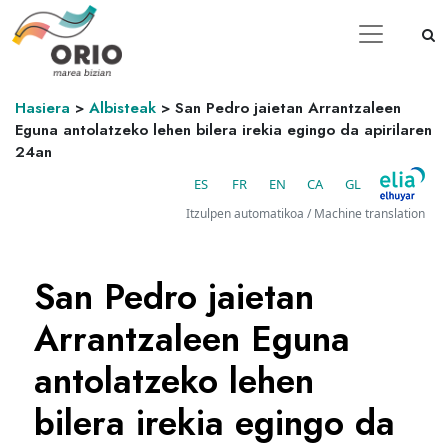
Hasiera
>
Albisteak
>
San Pedro jaietan Arrantzaleen
Eguna antolatzeko lehen bilera irekia egingo da apirilaren
24an
ES
FR
EN
CA
GL
Itzulpen automatikoa / Machine translation
San Pedro jaietan
Arrantzaleen Eguna
antolatzeko lehen
bilera irekia egingo da