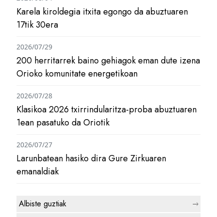
Karela kiroldegia itxita egongo da abuztuaren
17tik 30era
2026/07/29
200 herritarrek baino gehiagok eman dute izena
Orioko komunitate energetikoan
2026/07/28
Klasikoa 2026 txirrindularitza-proba abuztuaren
1ean pasatuko da Oriotik
2026/07/27
Larunbatean hasiko dira Gure Zirkuaren
emanaldiak
Albiste guztiak