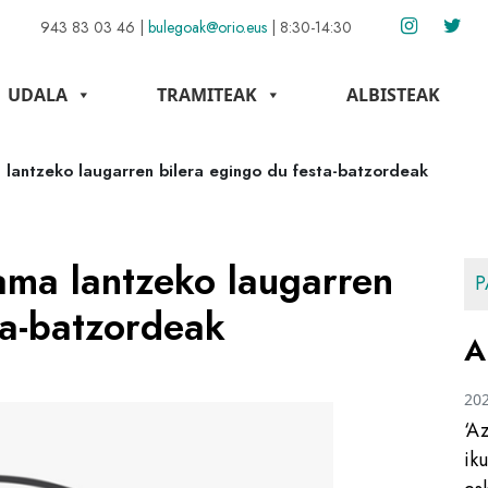
943 83 03 46
|
bulegoak@orio.eus
|
8:30-14:30
UDALA
TRAMITEAK
ALBISTEAK
lantzeko laugarren bilera egingo du festa-batzordeak
ma lantzeko laugarren
P
ta-batzordeak
A
20
‘A
ik