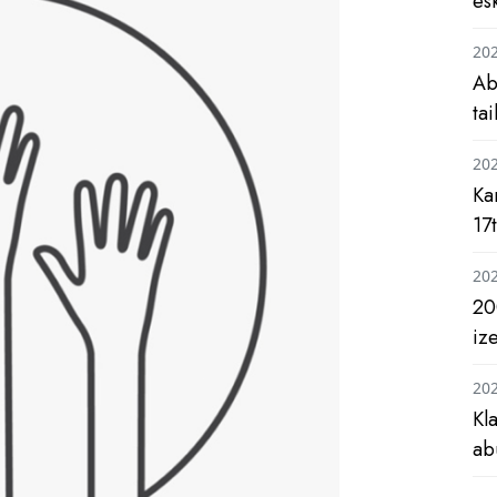
es
20
Ab
ta
20
Ka
17
20
20
iz
20
Kl
ab