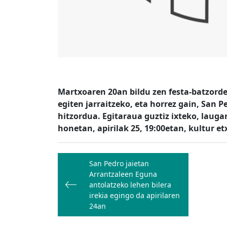
Martxoaren 20an bildu zen festa-batzorde
egiten jarraitzeko, eta horrez gain, San
hitzordua. Egitaraua guztiz ixteko, lauga
honetan, apirilak 25, 19:00etan, kultur et
Bidalketetan
San Pedro jaietan
zehar
Arrantzaleen Eguna
nabigatu
antolatzeko lehen bilera
irekia egingo da apirilaren
24an