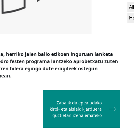
Al
He
a, herriko jaien balio etikoen inguruan lanketa
 Pedro festen programa lantzeko aprobetxatu zuten
rren bilera egingo dute eragileek ostegun
xean.
Zabalik da epea udako
kirol- eta aisialdi-jarduera
guztietan izena emateko