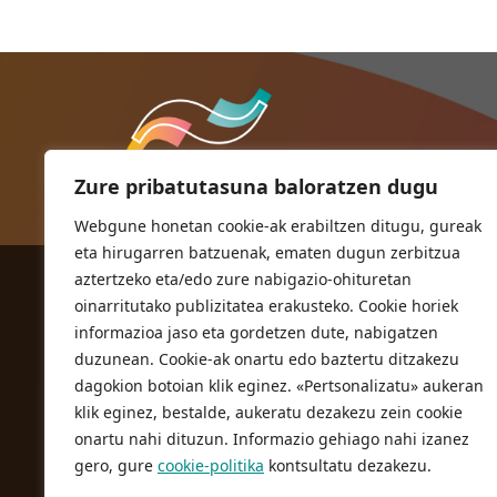
Zure pribatutasuna baloratzen dugu
Webgune honetan cookie-ak erabiltzen ditugu, gureak
eta hirugarren batzuenak, ematen dugun zerbitzua
aztertzeko eta/edo zure nabigazio-ohituretan
ORIOKO UDALA
oinarritutako publizitatea erakusteko. Cookie horiek
Herriko plaza,1
informazioa jaso eta gordetzen dute, nabigatzen
20810 Orio (Gipuzkoa)
duzunean. Cookie-ak onartu edo baztertu ditzakezu
T. 943 83 03 46
dagokion botoian klik eginez. «Pertsonalizatu» aukeran
klik eginez, bestalde, aukeratu dezakezu zein cookie
bulegoak@orio.eus
onartu nahi dituzun. Informazio gehiago nahi izanez
gero, gure
cookie-politika
kontsultatu dezakezu.