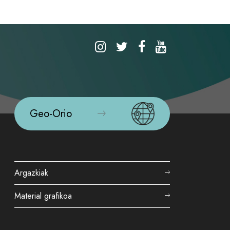
Geo-Orio
Argazkiak
Material grafikoa