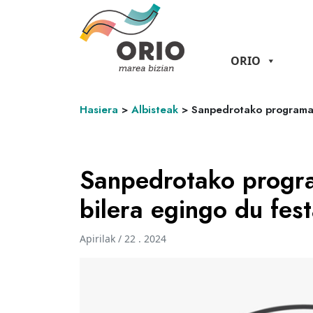
ORIO
Hasiera
>
Albisteak
>
Sanpedrotako programa 
Sanpedrotako progra
bilera egingo du fes
Apirilak / 22 . 2024