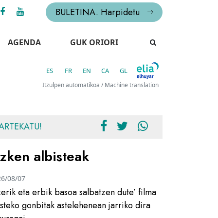
BULETINA. Harpidetu
AGENDA
GUK ORIORI
ES
FR
EN
CA
GL
Itzulpen automatikoa / Machine translation
ARTEKATU!
zken albisteak
26/08/07
zerik eta erbik basoa salbatzen dute’ filma
usteko gonbitak astelehenean jarriko dira