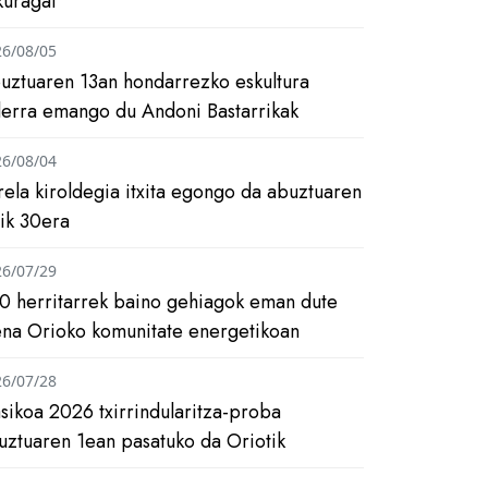
kuragai
26/08/05
uztuaren 13an hondarrezko eskultura
ilerra emango du Andoni Bastarrikak
26/08/04
rela kiroldegia itxita egongo da abuztuaren
tik 30era
26/07/29
0 herritarrek baino gehiagok eman dute
ena Orioko komunitate energetikoan
26/07/28
asikoa 2026 txirrindularitza-proba
uztuaren 1ean pasatuko da Oriotik