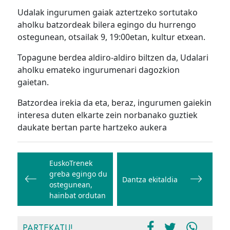
Udalak ingurumen gaiak aztertzeko sortutako
aholku batzordeak bilera egingo du hurrengo
ostegunean, otsailak 9, 19:00etan, kultur etxean.
Topagune berdea aldiro-aldiro biltzen da, Udalari
aholku emateko ingurumenari dagozkion
gaietan.
Batzordea irekia da eta, beraz, ingurumen gaiekin
interesa duten elkarte zein norbanako guztiek
daukate bertan parte hartzeko aukera
Bidalketetan
zehar
EuskoTrenek
greba egingo du
nabigatu
Dantza ekitaldia
ostegunean,
hainbat ordutan
PARTEKATU!