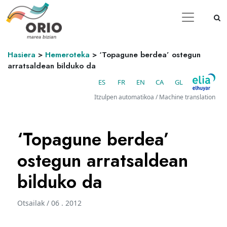
Hasiera
>
Hemeroteka
>
‘Topagune berdea’ ostegun
arratsaldean bilduko da
ES
FR
EN
CA
GL
Itzulpen automatikoa / Machine translation
‘Topagune berdea’
ostegun arratsaldean
bilduko da
Otsailak / 06 . 2012