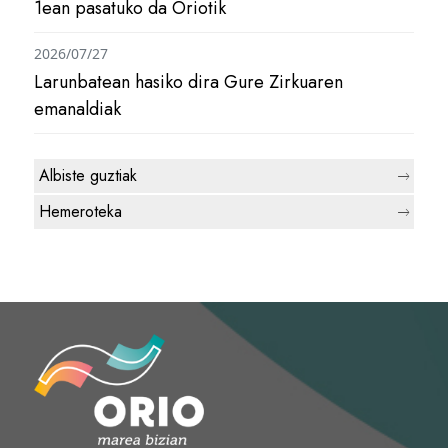
1ean pasatuko da Oriotik
2026/07/27
Larunbatean hasiko dira Gure Zirkuaren
emanaldiak
Albiste guztiak
Hemeroteka