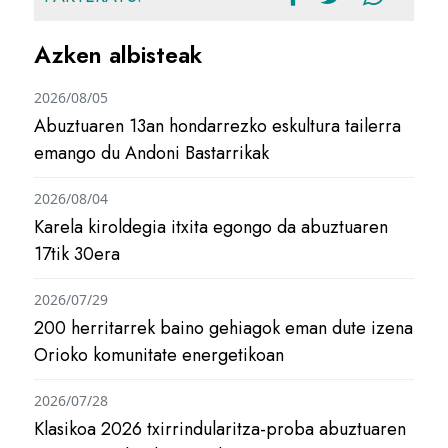
Azken albisteak
2026/08/05
Abuztuaren 13an hondarrezko eskultura tailerra
emango du Andoni Bastarrikak
2026/08/04
Karela kiroldegia itxita egongo da abuztuaren
17tik 30era
2026/07/29
200 herritarrek baino gehiagok eman dute izena
Orioko komunitate energetikoan
2026/07/28
Klasikoa 2026 txirrindularitza-proba abuztuaren