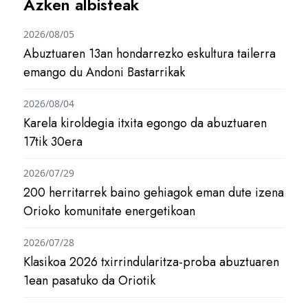
Azken albisteak
2026/08/05
Abuztuaren 13an hondarrezko eskultura tailerra
emango du Andoni Bastarrikak
2026/08/04
Karela kiroldegia itxita egongo da abuztuaren
17tik 30era
2026/07/29
200 herritarrek baino gehiagok eman dute izena
Orioko komunitate energetikoan
2026/07/28
Klasikoa 2026 txirrindularitza-proba abuztuaren
1ean pasatuko da Oriotik