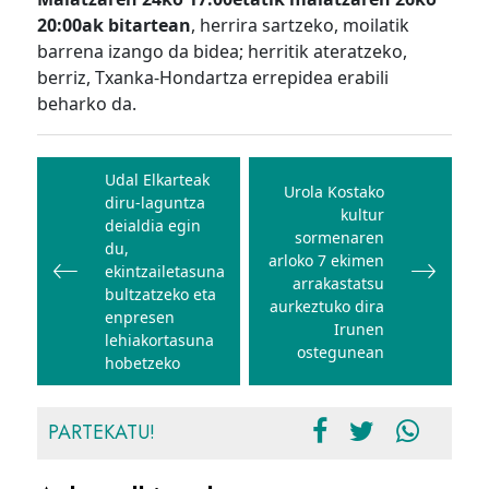
20:00ak bitartean
, herrira sartzeko, moilatik
barrena izango da bidea; herritik ateratzeko,
berriz, Txanka-Hondartza errepidea erabili
beharko da.
Bidalketetan
zehar
Udal Elkarteak
Urola Kostako
diru-laguntza
nabigatu
kultur
deialdia egin
sormenaren
du,
arloko 7 ekimen
ekintzailetasuna
arrakastatsu
bultzatzeko eta
aurkeztuko dira
enpresen
Irunen
lehiakortasuna
ostegunean
hobetzeko
PARTEKATU!