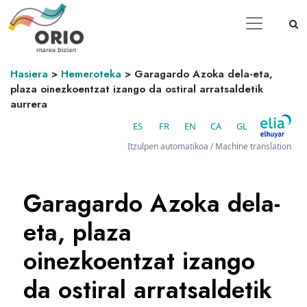
Hasiera
>
Hemeroteka
>
Garagardo Azoka dela-eta,
plaza oinezkoentzat izango da ostiral arratsaldetik
aurrera
ES
FR
EN
CA
GL
Itzulpen automatikoa / Machine translation
Garagardo Azoka dela-
eta, plaza
oinezkoentzat izango
da ostiral arratsaldetik