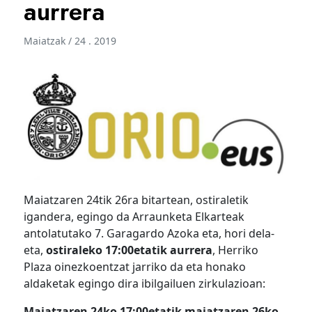
aurrera
Maiatzak / 24 . 2019
Maiatzaren 24tik 26ra bitartean, ostiraletik
igandera, egingo da Arraunketa Elkarteak
antolatutako 7. Garagardo Azoka eta, hori dela-
eta,
ostiraleko 17:00etatik aurrera
, Herriko
Plaza oinezkoentzat jarriko da eta honako
aldaketak egingo dira ibilgailuen zirkulazioan:
Maiatzaren 24ko 17:00etatik maiatzaren 26ko