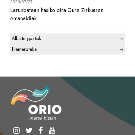
2026/07/27
Larunbatean hasiko dira Gure Zirkuaren
emanaldiak
Albiste guztiak
Hemeroteka