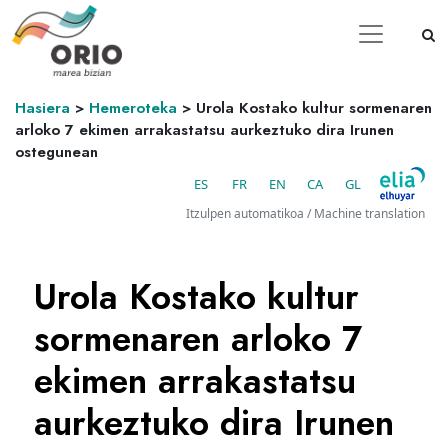
Hasiera
>
Hemeroteka
>
Urola Kostako kultur sormenaren
arloko 7 ekimen arrakastatsu aurkeztuko dira Irunen
ostegunean
ES
FR
EN
CA
GL
Itzulpen automatikoa / Machine translation
Urola Kostako kultur
sormenaren arloko 7
ekimen arrakastatsu
aurkeztuko dira Irunen