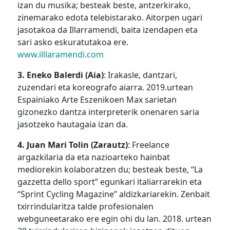
izan du musika; besteak beste, antzerkirako,
zinemarako edota telebistarako. Aitorpen ugari
jasotakoa da Illarramendi, baita izendapen eta
sari asko eskuratutakoa ere.
www.illlaramendi.com
3. Eneko Balerdi (Aia)
: Irakasle, dantzari,
zuzendari eta koreografo aiarra. 2019.urtean
Espainiako Arte Eszenikoen Max sarietan
gizonezko dantza interpreterik onenaren saria
jasotzeko hautagaia izan da.
4. Juan Mari Tolin (Zarautz)
: Freelance
argazkilaria da eta nazioarteko hainbat
mediorekin kolaboratzen du; besteak beste, “La
gazzetta dello sport” egunkari italiarrarekin eta
“Sprint Cycling Magazine” aldizkariarekin. Zenbait
txirrindularitza talde profesionalen
webguneetarako ere egin ohi du lan. 2018. urtean