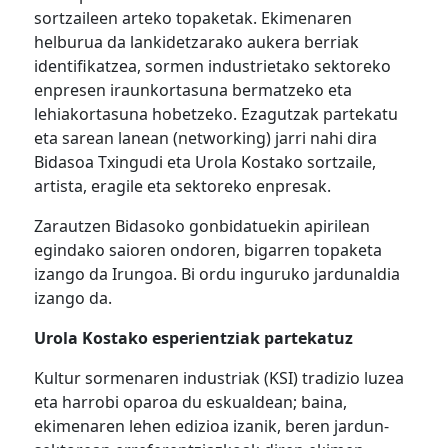
sortzaileen arteko topaketak. Ekimenaren
helburua da lankidetzarako aukera berriak
identifikatzea, sormen industrietako sektoreko
enpresen iraunkortasuna bermatzeko eta
lehiakortasuna hobetzeko. Ezagutzak partekatu
eta sarean lanean (networking) jarri nahi dira
Bidasoa Txingudi eta Urola Kostako sortzaile,
artista, eragile eta sektoreko enpresak.
Zarautzen Bidasoko gonbidatuekin apirilean
egindako saioren ondoren, bigarren topaketa
izango da Irungoa. Bi ordu inguruko jardunaldia
izango da.
Urola Kostako esperientziak partekatuz
Kultur sormenaren industriak (KSI) tradizio luzea
eta harrobi oparoa du eskualdean; baina,
ekimenaren lehen edizioa izanik, beren jardun-