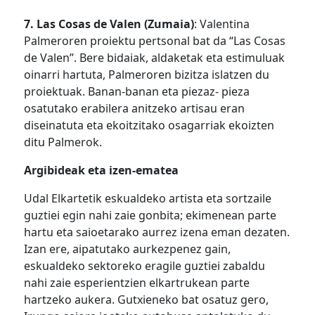
7. Las Cosas de Valen (Zumaia)
: Valentina
Palmeroren proiektu pertsonal bat da “Las Cosas
de Valen”. Bere bidaiak, aldaketak eta estimuluak
oinarri hartuta, Palmeroren bizitza islatzen du
proiektuak. Banan-banan eta piezaz- pieza
osatutako erabilera anitzeko artisau eran
diseinatuta eta ekoitzitako osagarriak ekoizten
ditu Palmerok.
Argibideak eta izen-ematea
Udal Elkartetik eskualdeko artista eta sortzaile
guztiei egin nahi zaie gonbita; ekimenean parte
hartu eta saioetarako aurrez izena eman dezaten.
Izan ere, aipatutako aurkezpenez gain,
eskualdeko sektoreko eragile guztiei zabaldu
nahi zaie esperientzien elkartrukean parte
hartzeko aukera. Gutxieneko bat osatuz gero,