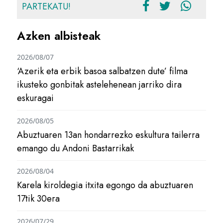
PARTEKATU!
Azken albisteak
2026/08/07
‘Azerik eta erbik basoa salbatzen dute’ filma
ikusteko gonbitak astelehenean jarriko dira
eskuragai
2026/08/05
Abuztuaren 13an hondarrezko eskultura tailerra
emango du Andoni Bastarrikak
2026/08/04
Karela kiroldegia itxita egongo da abuztuaren
17tik 30era
2026/07/29