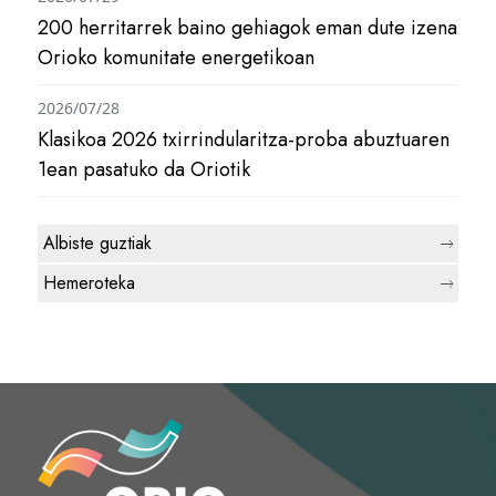
200 herritarrek baino gehiagok eman dute izena
Orioko komunitate energetikoan
2026/07/28
Klasikoa 2026 txirrindularitza-proba abuztuaren
1ean pasatuko da Oriotik
Albiste guztiak
Hemeroteka