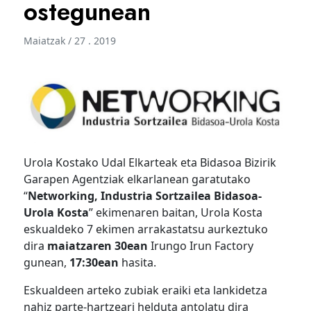
ostegunean
Maiatzak / 27 . 2019
Urola Kostako Udal Elkarteak eta Bidasoa Bizirik
Garapen Agentziak elkarlanean garatutako
“
Networking, Industria Sortzailea Bidasoa-
Urola Kosta
” ekimenaren baitan, Urola Kosta
eskualdeko 7 ekimen arrakastatsu aurkeztuko
dira
maiatzaren 30ean
Irungo Irun Factory
gunean,
17:30ean
hasita.
Eskualdeen arteko zubiak eraiki eta lankidetza
nahiz parte-hartzeari helduta antolatu dira