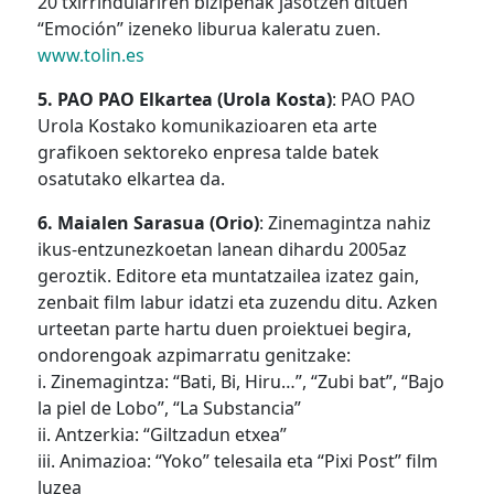
20 txirrindulariren bizipenak jasotzen dituen
“Emoción” izeneko liburua kaleratu zuen.
www.tolin.es
5. PAO PAO Elkartea (Urola Kosta)
: PAO PAO
Urola Kostako komunikazioaren eta arte
grafikoen sektoreko enpresa talde batek
osatutako elkartea da.
6. Maialen Sarasua (Orio)
: Zinemagintza nahiz
ikus-entzunezkoetan lanean dihardu 2005az
geroztik. Editore eta muntatzailea izatez gain,
zenbait film labur idatzi eta zuzendu ditu. Azken
urteetan parte hartu duen proiektuei begira,
ondorengoak azpimarratu genitzake:
i. Zinemagintza: “Bati, Bi, Hiru…”, “Zubi bat”, “Bajo
la piel de Lobo”, “La Substancia”
ii. Antzerkia: “Giltzadun etxea”
iii. Animazioa: “Yoko” telesaila eta “Pixi Post” film
luzea