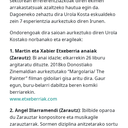
sektorean erreferentziazkoak diren ekimen
arrakastatsuak azaltzeko hautua egin da.
Dagoeneko zehaztu dira Urola Kosta eskualdeko
zein 7 esperientzia aurkeztuko diren Irunen.
Ondorengoak dira saioan aurkeztuko diren Urola
Kostako norbanako eta eragileak:
1. Martin eta Xabier Etxeberria anaiak
(Zarautz)
: Bi anai idazle; elkarrekin 26 liburu
argitaratu dituzte. 2018ko Donostiako
Zinemaldian aurkeztutako “Margolaria/ The
Painter” filman gidoilari gisa aritu dira. Gaur
egun, buru-belarri dabiltza beren komiki
berriarekin.
www.etxeberriak.com
2. Angel Illarramendi (Zarautz)
: Ibilbide oparoa
du Zarauztar konpositore eta musikagile
zarauztarrak. Sormen diziplina anitzetarako sortu