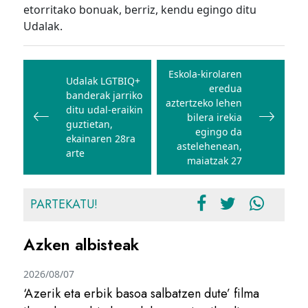
etorritako bonuak, berriz, kendu egingo ditu
Udalak.
Bidalketetan
zehar
Eskola-kirolaren
Udalak LGTBIQ+
eredua
nabigatu
banderak jarriko
aztertzeko lehen
ditu udal-eraikin
bilera irekia
guztietan,
egingo da
ekainaren 28ra
astelehenean,
arte
maiatzak 27
PARTEKATU!
Azken albisteak
2026/08/07
‘Azerik eta erbik basoa salbatzen dute’ filma