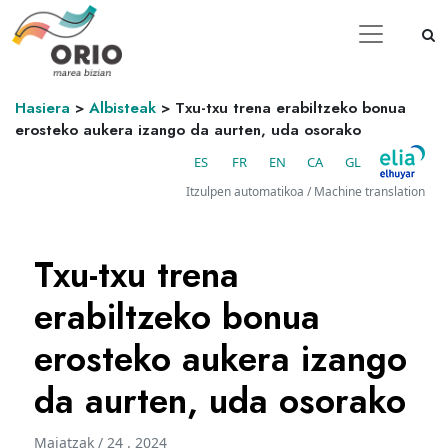
Hasiera
>
Albisteak
>
Txu-txu trena erabiltzeko bonua
erosteko aukera izango da aurten, uda osorako
ES
FR
EN
CA
GL
Itzulpen automatikoa / Machine translation
Txu-txu trena
erabiltzeko bonua
erosteko aukera izango
da aurten, uda osorako
Maiatzak / 24 . 2024