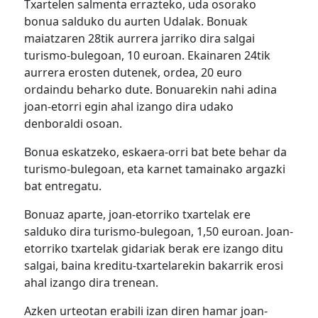
Txartelen salmenta errazteko, uda osorako
bonua salduko du aurten Udalak. Bonuak
maiatzaren 28tik aurrera jarriko dira salgai
turismo-bulegoan, 10 euroan. Ekainaren 24tik
aurrera erosten dutenek, ordea, 20 euro
ordaindu beharko dute. Bonuarekin nahi adina
joan-etorri egin ahal izango dira udako
denboraldi osoan.
Bonua eskatzeko, eskaera-orri bat bete behar da
turismo-bulegoan, eta karnet tamainako argazki
bat entregatu.
Bonuaz aparte, joan-etorriko txartelak ere
salduko dira turismo-bulegoan, 1,50 euroan. Joan-
etorriko txartelak gidariak berak ere izango ditu
salgai, baina kreditu-txartelarekin bakarrik erosi
ahal izango dira trenean.
Azken urteotan erabili izan diren hamar joan-