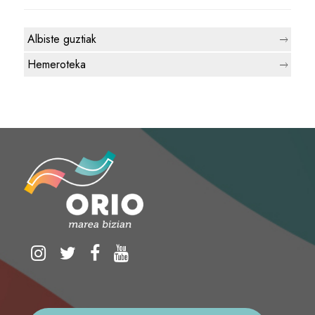
Albiste guztiak
Hemeroteka