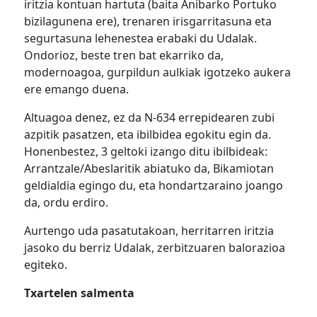
iritzia kontuan hartuta (baita Anibarko Portuko
bizilagunena ere), trenaren irisgarritasuna eta
segurtasuna lehenestea erabaki du Udalak.
Ondorioz, beste tren bat ekarriko da,
modernoagoa, gurpildun aulkiak igotzeko aukera
ere emango duena.
Altuagoa denez, ez da N-634 errepidearen zubi
azpitik pasatzen, eta ibilbidea egokitu egin da.
Honenbestez, 3 geltoki izango ditu ibilbideak:
Arrantzale/Abeslaritik abiatuko da, Bikamiotan
geldialdia egingo du, eta hondartzaraino joango
da, ordu erdiro.
Aurtengo uda pasatutakoan, herritarren iritzia
jasoko du berriz Udalak, zerbitzuaren balorazioa
egiteko.
Txartelen salmenta