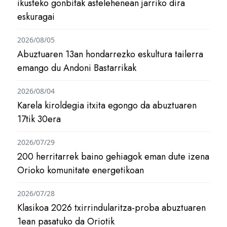
ikusteko gonbitak astelehenean jarriko dira
eskuragai
2026/08/05
Abuztuaren 13an hondarrezko eskultura tailerra
emango du Andoni Bastarrikak
2026/08/04
Karela kiroldegia itxita egongo da abuztuaren
17tik 30era
2026/07/29
200 herritarrek baino gehiagok eman dute izena
Orioko komunitate energetikoan
2026/07/28
Klasikoa 2026 txirrindularitza-proba abuztuaren
1ean pasatuko da Oriotik