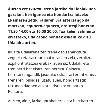
Aurten ere txu-txu trena jarriko du Udalak uda
garaian, herrigunea eta hondartza lotzeko.
Ekainaren 24tik irailaren 8ra arte izango da
martxan, egunero-egunero, ordutegi honetan:
11:30-14:00 eta 16:00-20:00. Txartelen salmenta
errazteko, uda osoko bonuak eskainiko ditu
Udalak aurten.
Ikusita Udalarena zen trena oso zaharkituta
zegoela eta sarritan matxuratzen zela, zerbitzua
azpikontratatzea erabaki zuen iaz Udalak, eta
tren berri bat ekarri zen herrira. Gainera,
herritarrengandik jasotako eskaerari erantzunez,
trenaren ibilbidea luzatu zuen, hondartzatik
urrunen dagoen auzora iristeko: Anibarko
Portura.
Aurten, aldiz, iazko gorabeherak eta herritarren