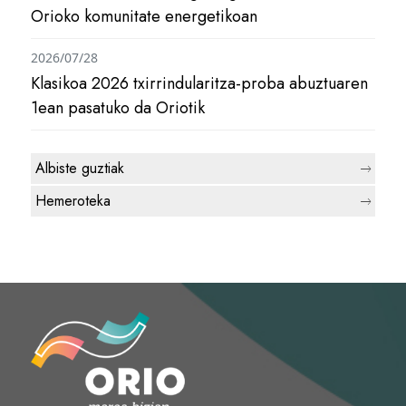
Orioko komunitate energetikoan
2026/07/28
Klasikoa 2026 txirrindularitza-proba abuztuaren
1ean pasatuko da Oriotik
Albiste guztiak
Hemeroteka