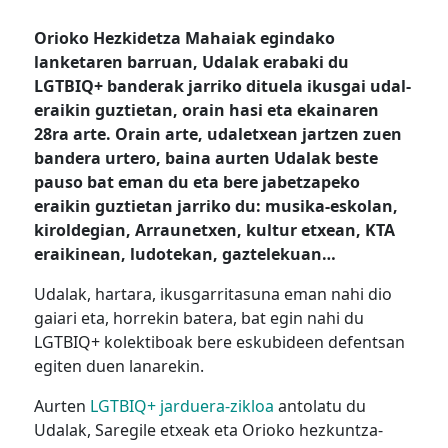
Orioko Hezkidetza Mahaiak egindako
lanketaren barruan, Udalak erabaki du
LGTBIQ+ banderak jarriko dituela ikusgai udal-
eraikin guztietan, orain hasi eta ekainaren
28ra arte. Orain arte, udaletxean jartzen zuen
bandera urtero, baina aurten Udalak beste
pauso bat eman du eta bere jabetzapeko
eraikin guztietan jarriko du: musika-eskolan,
kiroldegian, Arraunetxen, kultur etxean, KTA
eraikinean, ludotekan, gaztelekuan…
Udalak, hartara, ikusgarritasuna eman nahi dio
gaiari eta, horrekin batera, bat egin nahi du
LGTBIQ+ kolektiboak bere eskubideen defentsan
egiten duen lanarekin.
Aurten
LGTBIQ+ jarduera-zikloa
antolatu du
Udalak, Saregile etxeak eta Orioko hezkuntza-