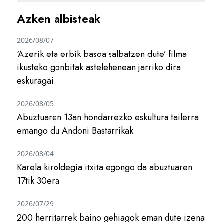
Azken albisteak
2026/08/07
‘Azerik eta erbik basoa salbatzen dute’ filma
ikusteko gonbitak astelehenean jarriko dira
eskuragai
2026/08/05
Abuztuaren 13an hondarrezko eskultura tailerra
emango du Andoni Bastarrikak
2026/08/04
Karela kiroldegia itxita egongo da abuztuaren
17tik 30era
2026/07/29
200 herritarrek baino gehiagok eman dute izena