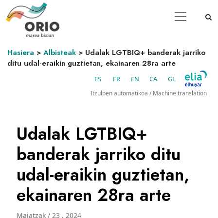
Hasiera
>
Albisteak
>
Udalak LGTBIQ+ banderak jarriko
ditu udal-eraikin guztietan, ekainaren 28ra arte
ES
FR
EN
CA
GL
Itzulpen automatikoa / Machine translation
Udalak LGTBIQ+
banderak jarriko ditu
udal-eraikin guztietan,
ekainaren 28ra arte
Maiatzak / 23 . 2024