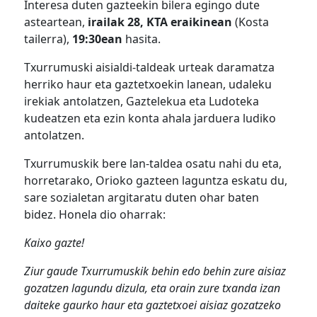
Interesa duten gazteekin bilera egingo dute
asteartean,
irailak 28, KTA eraikinean
(Kosta
tailerra),
19:30ean
hasita.
Txurrumuski aisialdi-taldeak urteak daramatza
herriko haur eta gaztetxoekin lanean, udaleku
irekiak antolatzen, Gaztelekua eta Ludoteka
kudeatzen eta ezin konta ahala jarduera ludiko
antolatzen.
Txurrumuskik bere lan-taldea osatu nahi du eta,
horretarako, Orioko gazteen laguntza eskatu du,
sare sozialetan argitaratu duten ohar baten
bidez. Honela dio oharrak:
Kaixo gazte!
Ziur gaude Txurrumuskik behin edo behin zure aisiaz
gozatzen lagundu dizula, eta orain zure txanda izan
daiteke gaurko haur eta gaztetxoei aisiaz gozatzeko