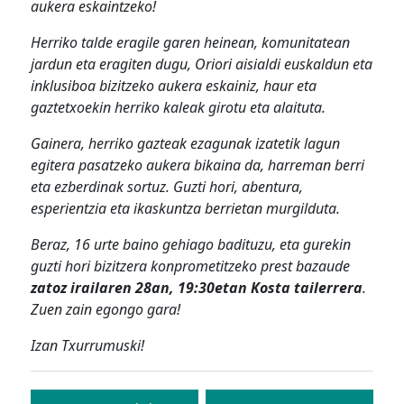
aukera eskaintzeko!
Herriko talde eragile garen heinean, komunitatean
jardun eta eragiten dugu, Oriori aisialdi euskaldun eta
inklusiboa bizitzeko aukera eskainiz, haur eta
gaztetxoekin herriko kaleak girotu eta alaituta.
Gainera, herriko gazteak ezagunak izatetik lagun
egitera pasatzeko aukera bikaina da, harreman berri
eta ezberdinak sortuz. Guzti hori, abentura,
esperientzia eta ikaskuntza berrietan murgilduta.
Beraz, 16 urte baino gehiago badituzu, eta gurekin
guzti hori bizitzera konprometitzeko prest bazaude
zatoz irailaren 28an, 19:30etan Kosta tailerrera
.
Zuen zain egongo gara!
Izan Txurrumuski!
Bidalketetan