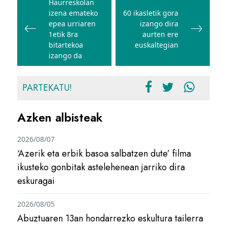
zehar
Haurreskolan
izena emateko
60 ikasletik gora
nabigatu
epea urriaren
izango dira
1etik 8ra
aurten ere
bitartekoa
euskaltegian
izango da
PARTEKATU!
Azken albisteak
2026/08/07
‘Azerik eta erbik basoa salbatzen dute’ filma
ikusteko gonbitak astelehenean jarriko dira
eskuragai
2026/08/05
Abuztuaren 13an hondarrezko eskultura tailerra