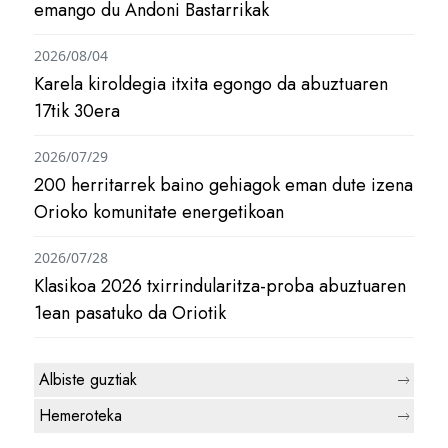
emango du Andoni Bastarrikak
2026/08/04
Karela kiroldegia itxita egongo da abuztuaren
17tik 30era
2026/07/29
200 herritarrek baino gehiagok eman dute izena
Orioko komunitate energetikoan
2026/07/28
Klasikoa 2026 txirrindularitza-proba abuztuaren
1ean pasatuko da Oriotik
Albiste guztiak
Hemeroteka