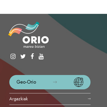
Geo-Orio
Argazkiak