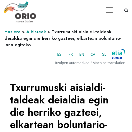
Hasiera
>
Albisteak
>
Txurrumuski aisialdi-taldeak
deialdia egin die herriko gazteei, elkartean boluntario-
lana egiteko
ES
FR
EN
CA
GL
Itzulpen automatikoa / Machine translation
Txurrumuski aisialdi-
taldeak deialdia egin
die herriko gazteei,
elkartean boluntario-