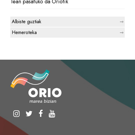
1ean pasatuko da Oriotik
Albiste guztiak
Hemeroteka