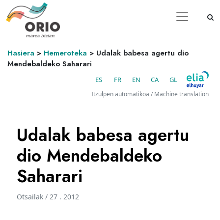
Hasiera
>
Hemeroteka
>
Udalak babesa agertu dio
Mendebaldeko Saharari
ES
FR
EN
CA
GL
Itzulpen automatikoa / Machine translation
Udalak babesa agertu
dio Mendebaldeko
Saharari
Otsailak / 27 . 2012