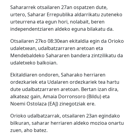
Sahararrek otsailaren 27an ospatzen dute,
urtero, Saharar Errepublika aldarrikatu zuteneko
urteurrena eta egun hori, nolabait, beren
independentziaren aldeko eguna bilakatu da.
Otsailaren 27ko 08:30ean ekitaldia egin da Orioko
udaletxean, udalbatzarraren aretoan eta
Mendebaldeko Sahararen bandera zintzilikatu da
udaletxeko balkoian.
Ekitaldiaren ondoren, Saharako herriaren
ordezkariek eta Udalaren ordezkariek tea hartu
dute udalbatzarraren aretoan. Bertan izan dira,
alkateaz gain, Amaia Dorronsoro (Bildu) eta
Noemi Ostolaza (EAJ) zinegotziak ere.
Orioko udalbatzarrak, otsailaren 23an egindako
bilkuran, saharar herriaren aldeko mozioa onartu
zuen, aho batez.