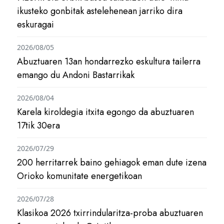
ikusteko gonbitak astelehenean jarriko dira
eskuragai
2026/08/05
Abuztuaren 13an hondarrezko eskultura tailerra
emango du Andoni Bastarrikak
2026/08/04
Karela kiroldegia itxita egongo da abuztuaren
17tik 30era
2026/07/29
200 herritarrek baino gehiagok eman dute izena
Orioko komunitate energetikoan
2026/07/28
Klasikoa 2026 txirrindularitza-proba abuztuaren