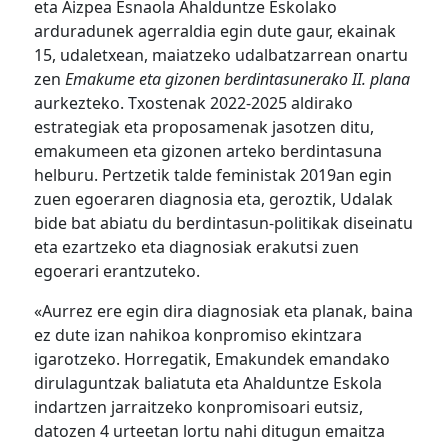
eta Aizpea Esnaola Ahalduntze Eskolako
arduradunek agerraldia egin dute gaur, ekainak
15, udaletxean, maiatzeko udalbatzarrean onartu
zen
Emakume eta gizonen berdintasunerako II. plana
aurkezteko. Txostenak 2022-2025 aldirako
estrategiak eta proposamenak jasotzen ditu,
emakumeen eta gizonen arteko berdintasuna
helburu. Pertzetik talde feministak 2019an egin
zuen egoeraren diagnosia eta, geroztik, Udalak
bide bat abiatu du berdintasun-politikak diseinatu
eta ezartzeko eta diagnosiak erakutsi zuen
egoerari erantzuteko.
«Aurrez ere egin dira diagnosiak eta planak, baina
ez dute izan nahikoa konpromiso ekintzara
igarotzeko. Horregatik, Emakundek emandako
dirulaguntzak baliatuta eta Ahalduntze Eskola
indartzen jarraitzeko konpromisoari eutsiz,
datozen 4 urteetan lortu nahi ditugun emaitza