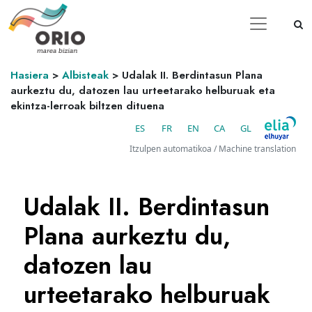
Hasiera
>
Albisteak
>
Udalak II. Berdintasun Plana
aurkeztu du, datozen lau urteetarako helburuak eta
ekintza-lerroak biltzen dituena
ES
FR
EN
CA
GL
Itzulpen automatikoa / Machine translation
Udalak II. Berdintasun
Plana aurkeztu du,
datozen lau
urteetarako helburuak