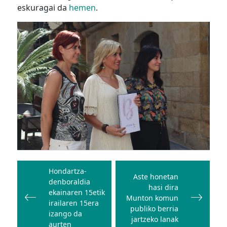
eskuragai da
hemen
.
Bidalketetan
zehar
Hondartza-
Aste honetan
denboraldia
nabigatu
hasi dira
ekainaren 15etik
Munton komun
irailaren 15era
publiko berria
izango da
jartzeko lanak
aurten