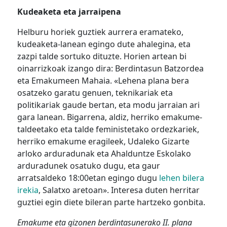
Kudeaketa eta jarraipena
Helburu horiek guztiek aurrera eramateko,
kudeaketa-lanean egingo dute ahalegina, eta
zazpi talde sortuko dituzte. Horien artean bi
oinarrizkoak izango dira: Berdintasun Batzordea
eta Emakumeen Mahaia. «Lehena plana bera
osatzeko garatu genuen, teknikariak eta
politikariak gaude bertan, eta modu jarraian ari
gara lanean. Bigarrena, aldiz, herriko emakume-
taldeetako eta talde feministetako ordezkariek,
herriko emakume eragileek, Udaleko Gizarte
arloko arduradunak eta Ahalduntze Eskolako
arduradunek osatuko dugu, eta gaur
arratsaldeko 18:00etan egingo dugu
lehen bilera
irekia
, Salatxo aretoan». Interesa duten herritar
guztiei egin diete bileran parte hartzeko gonbita.
Emakume eta gizonen berdintasunerako II. plana