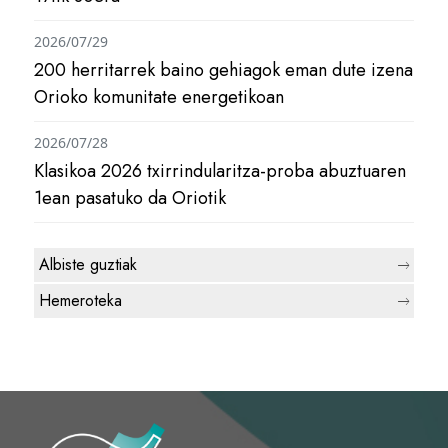
2026/07/29
200 herritarrek baino gehiagok eman dute izena
Orioko komunitate energetikoan
2026/07/28
Klasikoa 2026 txirrindularitza-proba abuztuaren
1ean pasatuko da Oriotik
Albiste guztiak
Hemeroteka