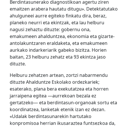
Berdintasunerako diagnostikoan agertu ziren
emaitzen arabera hautatu ditugu». Detektatutako
ahulguneei aurre egiteko finkatu dira, beraz,
planeko neurri eta ekintzak, eta lau helburu
nagusi zehaztu dituzte: gobernu ona,
emakumeen ahalduntzea, ekonomia eta gizarte-
antolakuntzaren eraldaketa, eta emakumeen
aurkako indarkeriarik gabeko bizitza. Horien
baitan, 23 helburu zehatz eta 93 ekintza jaso
dituzte.
Helburu zehatzen artean, zortzi nabarmendu
dituzte Ahalduntze Eskolako ordezkariek;
esaterako, plana bera exekutatzea eta horren
jarraipena egitea —aurrekoan bezala ez
gertatzeko— eta berdintasun-organoak sortu eta
koordinatzea, lanketak etenik izan ez dezan.
«Udalak berdintasunarekin hartutako
konpromisoa herrian ikusaraztea funtsezkoa da,