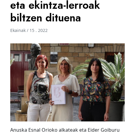
eta ekintza-lerroak
biltzen dituena
Ekainak / 15 . 2022
Anuska Esnal Orioko alkateak eta Eider Goiburu