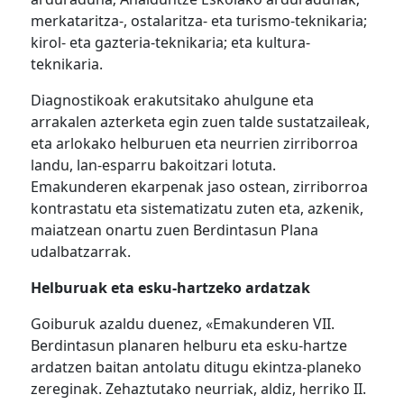
merkataritza-, ostalaritza- eta turismo-teknikaria;
kirol- eta gazteria-teknikaria; eta kultura-
teknikaria.
Diagnostikoak erakutsitako ahulgune eta
arrakalen azterketa egin zuen talde sustatzaileak,
eta arlokako helburuen eta neurrien zirriborroa
landu, lan-esparru bakoitzari lotuta.
Emakunderen ekarpenak jaso ostean, zirriborroa
kontrastatu eta sistematizatu zuten eta, azkenik,
maiatzean onartu zuen Berdintasun Plana
udalbatzarrak.
Helburuak eta esku-hartzeko ardatzak
Goiburuk azaldu duenez, «Emakunderen VII.
Berdintasun planaren helburu eta esku-hartze
ardatzen baitan antolatu ditugu ekintza-planeko
zereginak. Zehaztutako neurriak, aldiz, herriko II.