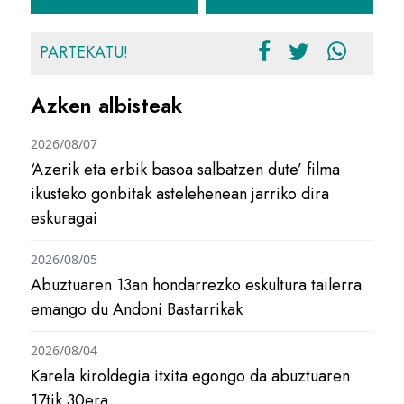
PARTEKATU!
Azken albisteak
2026/08/07
‘Azerik eta erbik basoa salbatzen dute’ filma
ikusteko gonbitak astelehenean jarriko dira
eskuragai
2026/08/05
Abuztuaren 13an hondarrezko eskultura tailerra
emango du Andoni Bastarrikak
2026/08/04
Karela kiroldegia itxita egongo da abuztuaren
17tik 30era