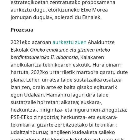
estrategikoetan zentratutako proposamena
aurkeztu dugu, etorkizuneko Etxe Morea
jomugan dugula», adierazi du Esnalek.
Prozesua
2021eko azaroan
aurkeztu zuen
Ahalduntze
Eskolak
Orioko emakume eta gizonen arteko
berdintasunerako II. diagnosia
, Kalakaren
aholkularitza teknikoaren eskutik. Hura oinarri
hartuta, 2022ko urtarriletik martxora garatu dute
plana. Lehen urratsa talde sustatzailea osatzea
izan zen, orain arte ez baita gisako egiturarik
egon Udalean. Hamahiru lagun dira talde
sustatzaile horretan: alkatea; euskara-,
hezkuntza-, hirigintza- eta ingurumen-zinegotzia;
PSE-EEko zinegotzia; hezkuntza- eta euskara-
teknikaria; gizarte-zerbitzuetako bi teknikari;
udaltzainburua; langileen kudeaketa saileko
arduraduna; Ahalduntze Eskolako arduradunak;