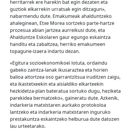
herritarrek ere harekin bat egin dezaten eta
guztiok elkarrekin urratsak egin ditzagun»,
nabarmendu dute. Emakumeak ahalduntzeko
ahaleginean, Etxe Morea sortzeko parte-hartze
prozesua abian jartzea aurreikusi dute, eta
Ahalduntze Eskolaren gaur egungo eskaintza
handitu eta zabaltzea, herriko emakumeen
topagune-izaera indartu dezan.
«Egitura sozioekonomikoei lotuta, ordaindu
gabeko zaintza-lanak ikusaraztea eta horien
balioa aitortzea oso garrantzitsua iruditzen zaigu,
eta ikastetxeekin eta aisialdiko elkarteekin
hezkidetza-plan bateratua sortuko dugu, heziketa
parekidea bermatzeko», gaineratu dute. Azkenik,
indarkeria matxistaren aurkako protokoloa
lantzeko eta indarkeria matxistaren inguruko
prestakuntza eskaintzeko helburua dute datozen
lau urteetarako.