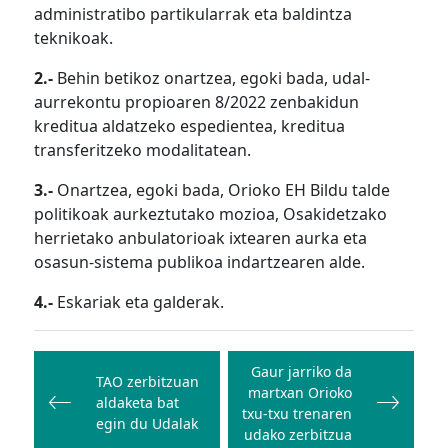
administratibo partikularrak eta baldintza
teknikoak.
2.-
Behin betikoz onartzea, egoki bada, udal-
aurrekontu propioaren 8/2022 zenbakidun
kreditua aldatzeko espedientea, kreditua
transferitzeko modalitatean.
3.-
Onartzea, egoki bada, Orioko EH Bildu talde
politikoak aurkeztutako mozioa, Osakidetzako
herrietako anbulatorioak ixtearen aurka eta
osasun-sistema publikoa indartzearen alde.
4.-
Eskariak eta galderak.
Bidalketetan
zehar
Gaur jarriko da
TAO zerbitzuan
martxan Orioko
nabigatu
aldaketa bat
txu-txu trenaren
egin du Udalak
udako zerbitzua