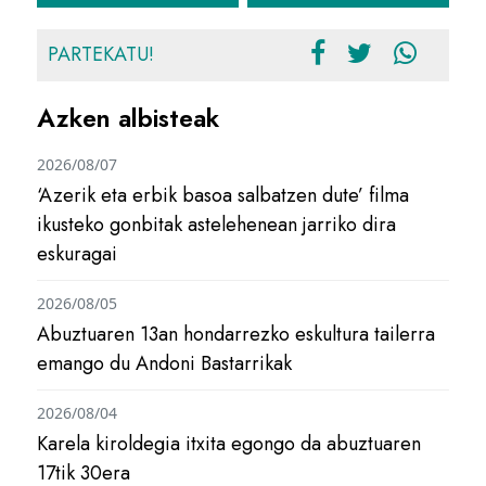
PARTEKATU!
Azken albisteak
2026/08/07
‘Azerik eta erbik basoa salbatzen dute’ filma
ikusteko gonbitak astelehenean jarriko dira
eskuragai
2026/08/05
Abuztuaren 13an hondarrezko eskultura tailerra
emango du Andoni Bastarrikak
2026/08/04
Karela kiroldegia itxita egongo da abuztuaren
17tik 30era