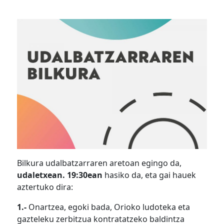
Bilkura udalbatzarraren aretoan egingo da,
udaletxean. 19:30ean
hasiko da, eta gai hauek
aztertuko dira:
1.-
Onartzea, egoki bada, Orioko ludoteka eta
gazteleku zerbitzua kontratatzeko baldintza