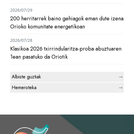
2026/07/29
200 herritarrek baino gehiagok eman dute izena
Orioko komunitate energetikoan
2026/07/28
Klasikoa 2026 txirrindularitza-proba abuztuaren
1ean pasatuko da Oriotik
Albiste guztiak
Hemeroteka