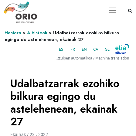
Hasiera
>
Albisteak
>
Udalbatzarrak ezohiko bilkura
egingo du astelehenean, ekainak 27
ES
FR
EN
CA
GL
Itzulpen automatikoa / Machine translation
Udalbatzarrak ezohiko
bilkura egingo du
astelehenean, ekainak
27
Ekainak / 23 . 2022