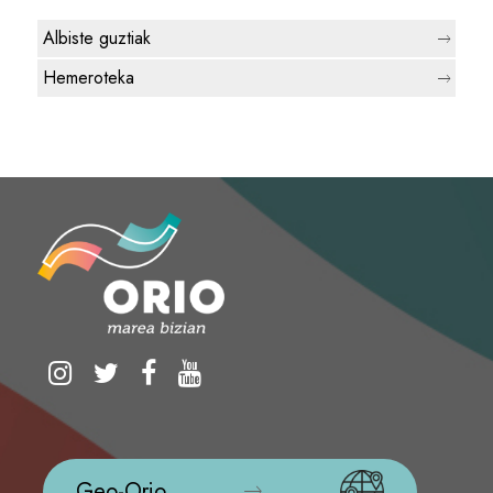
Albiste guztiak
Hemeroteka
Geo-Orio