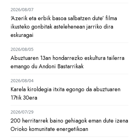
2026/08/07
‘Azerik eta erbik basoa salbatzen dute’ filma
ikusteko gonbitak astelehenean jarriko dira
eskuragai
2026/08/05
Abuztuaren 13an hondarrezko eskultura tailerra
emango du Andoni Bastarrikak
2026/08/04
Karela kiroldegia itxita egongo da abuztuaren
17tik 30era
2026/07/29
200 herritarrek baino gehiagok eman dute izena
Orioko komunitate energetikoan