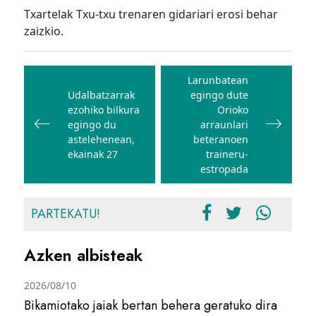
Txartelak Txu-txu trenaren gidariari erosi behar
zaizkio.
Bidalketetan
zehar
Larunbatean
Udalbatzarrak
egingo dute
nabigatu
ezohiko bilkura
Orioko
egingo du
arraunlari
astelehenean,
beteranoen
ekainak 27
traineru-
estropada
PARTEKATU!
Azken albisteak
2026/08/10
Bikamiotako jaiak bertan behera geratuko dira