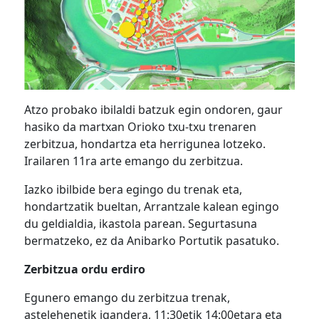
Atzo probako ibilaldi batzuk egin ondoren, gaur
hasiko da martxan Orioko txu-txu trenaren
zerbitzua, hondartza eta herrigunea lotzeko.
Irailaren 11ra arte emango du zerbitzua.
Iazko ibilbide bera egingo du trenak eta,
hondartzatik bueltan, Arrantzale kalean egingo
du geldialdia, ikastola parean. Segurtasuna
bermatzeko, ez da Anibarko Portutik pasatuko.
Zerbitzua ordu erdiro
Egunero emango du zerbitzua trenak,
astelehenetik igandera, 11:30etik 14:00etara eta