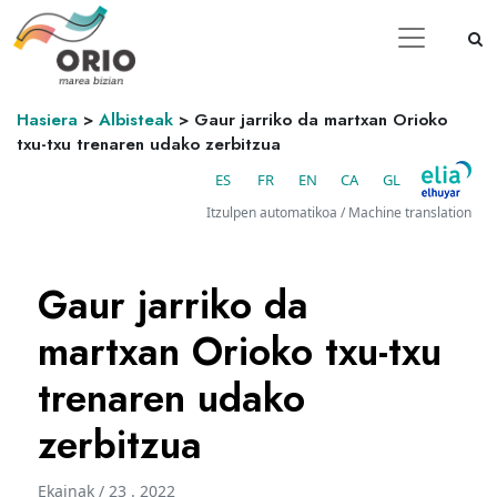
Hasiera
>
Albisteak
>
Gaur jarriko da martxan Orioko
txu-txu trenaren udako zerbitzua
ES
FR
EN
CA
GL
Itzulpen automatikoa / Machine translation
Gaur jarriko da
martxan Orioko txu-txu
trenaren udako
zerbitzua
Ekainak / 23 . 2022