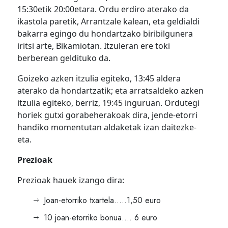
15:30etik 20:00etara. Ordu erdiro aterako da
ikastola paretik, Arrantzale kalean, eta geldialdi
bakarra egingo du hondartzako biribilgunera
iritsi arte, Bikamiotan. Itzuleran ere toki
berberean geldituko da.
Goizeko azken itzulia egiteko, 13:45 aldera
aterako da hondartzatik; eta arratsaldeko azken
itzulia egiteko, berriz, 19:45 inguruan. Ordutegi
horiek gutxi gorabeherakoak dira, jende-etorri
handiko momentutan aldaketak izan daitezke-
eta.
Prezioak
Prezioak hauek izango dira:
Joan-etorriko txartela…..1,50 euro
10 joan-etorriko bonua…. 6 euro