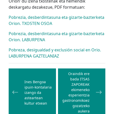
Orion’ du izena txostenak eta hemendik
deskargatu dezakezue, PDF formatuan:
Pobrezia, desberdintasuna eta gizarte-bazterketa
Orion. TXOSTEN OSOA
Pobrezia, desberdintasuna eta gizarte-bazterketa
Orion. LABURPENA
Pobreza, desigualdad y exclusión social en Orio.
LABURPENA GAZTELANIAZ
Bidalketetan
zehar
Oraindik ere
bada ITSAS
nabigatu
Ines Bengoa
ZAPOREAK
ipuin-kontalaria
ekimeneko
izango da
esperientzia
asteartean
gastronomikoez
kultur etxean
gozatzeko
aukera