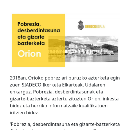
2018an, Orioko pobreziari buruzko azterketa egin
zuen SIADECO Ikerketa Elkarteak, Udalaren
enkarguz. Pobrezia, desberdintasunak eta
gizarte-bazterketa aztertu zituzten Orion, inkesta
bidez eta herriko informatzaile kualifikatuen
iritzien bidez.
‘Pobrezia, desberdintasuna eta gizarte-bazterketa