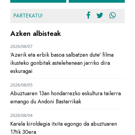
PARTEKATU!
Azken albisteak
2026/08/07
‘Azerik eta erbik basoa salbatzen dute’ filma
ikusteko gonbitak astelehenean jarriko dira
eskuragai
2026/08/05
Abuztuaren 13an hondarrezko eskultura tailerra
emango du Andoni Bastarrikak
2026/08/04
Karela kiroldegia itxita egongo da abuztuaren
17tik 30era