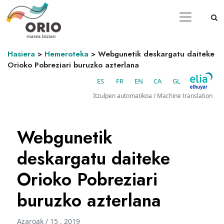
Hasiera
>
Hemeroteka
>
Webgunetik deskargatu daiteke
Orioko Pobreziari buruzko azterlana
ES
FR
EN
CA
GL
Itzulpen automatikoa / Machine translation
Webgunetik
deskargatu daiteke
Orioko Pobreziari
buruzko azterlana
Azaroak / 15 . 2019