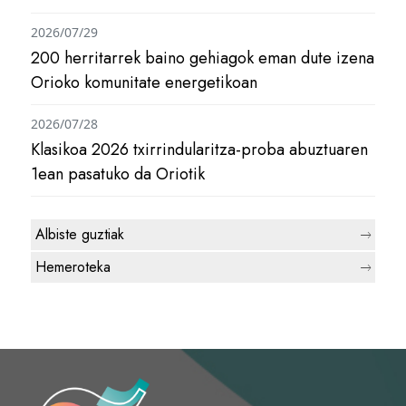
2026/07/29
200 herritarrek baino gehiagok eman dute izena
Orioko komunitate energetikoan
2026/07/28
Klasikoa 2026 txirrindularitza-proba abuztuaren
1ean pasatuko da Oriotik
Albiste guztiak
Hemeroteka