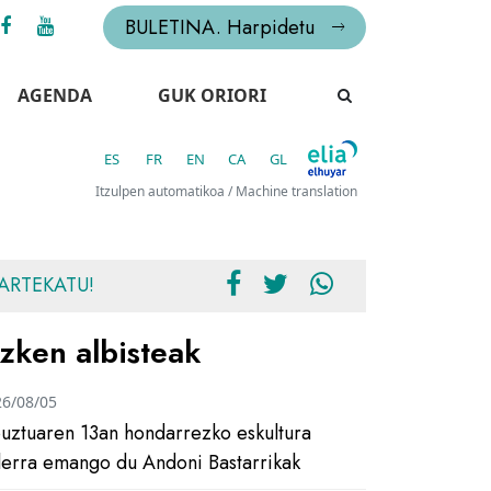
BULETINA. Harpidetu
AGENDA
GUK ORIORI
ES
FR
EN
CA
GL
Itzulpen automatikoa / Machine translation
ARTEKATU!
zken albisteak
26/08/05
uztuaren 13an hondarrezko eskultura
ilerra emango du Andoni Bastarrikak