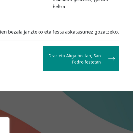
beltza
aien bezala janzteko eta festa askatasunez gozatzeko.
Drac eta Aliga bisitan, San
Pedro festetan