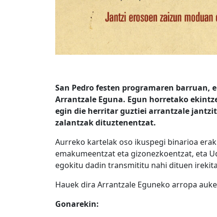
San Pedro festen programaren barruan, e
Arrantzale Eguna. Egun horretako ekintze
egin die herritar guztiei arrantzale jantzi
zalantzak dituztenentzat.
Aurreko kartelak oso ikuspegi binarioa eraku
emakumeentzat eta gizonezkoentzat, eta Ud
egokitu dadin transmititu nahi dituen irekit
Hauek dira Arrantzale Eguneko arropa auk
Gonarekin: