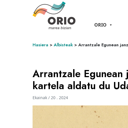
ORIO
Hasiera
>
Albisteak
>
Arrantzale Egunean janz
Arrantzale Egunean 
kartela aldatu du Ud
Ekainak / 20 . 2024