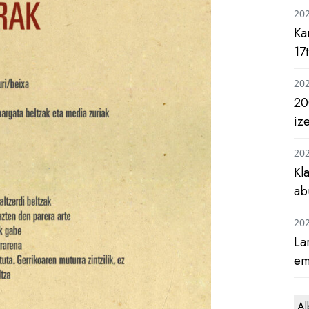
20
Ka
17
20
20
iz
20
Kl
ab
20
La
em
Al