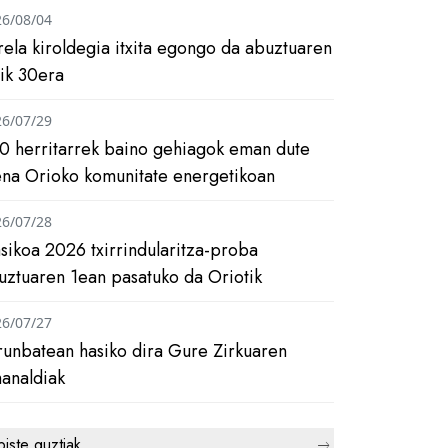
26/08/04
rela kiroldegia itxita egongo da abuztuaren
tik 30era
26/07/29
0 herritarrek baino gehiagok eman dute
ena Orioko komunitate energetikoan
26/07/28
asikoa 2026 txirrindularitza-proba
uztuaren 1ean pasatuko da Oriotik
26/07/27
runbatean hasiko dira Gure Zirkuaren
analdiak
biste guztiak