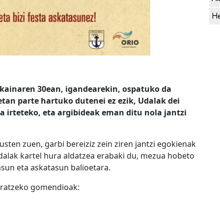
He
kainaren 30ean, igandearekin, ospatuko da
tan parte hartuko dutenei ez ezik, Udalak dei
ta irteteko, eta argibideak eman ditu nola jantzi
sten zuen, garbi bereiziz zein ziren jantzi egokienak
alak kartel hura aldatzea erabaki du, mezua hobeto
asun eta askatasun balioetara.
eratzeko gomendioak: