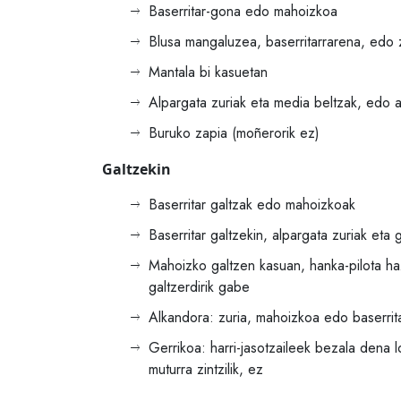
Baserritar-gona edo mahoizkoa
Blusa mangaluzea, baserritarrarena, edo 
Mantala bi kasuetan
Alpargata zuriak eta media beltzak, edo a
Buruko zapia (moñerorik ez)
Galtzekin
Baserritar galtzak edo mahoizkoak
Baserritar galtzekin, alpargata zuriak eta 
Mahoizko galtzen kasuan, hanka-pilota ha
galtzerdirik gabe
Alkandora: zuria, mahoizkoa edo baserrit
Gerrikoa: harri-jasotzaileek bezala dena l
muturra zintzilik, ez