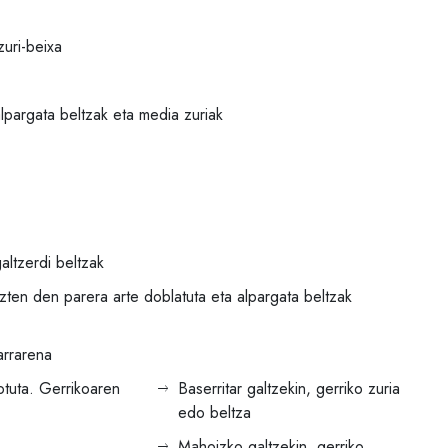
zuri-beixa
lpargata beltzak eta media zuriak
galtzerdi beltzak
zten den parera arte doblatuta eta alpargata beltzak
arrarena
otuta. Gerrikoaren
Baserritar galtzekin, gerriko zuria
edo beltza
Mahoizko galtzekin, gerriko