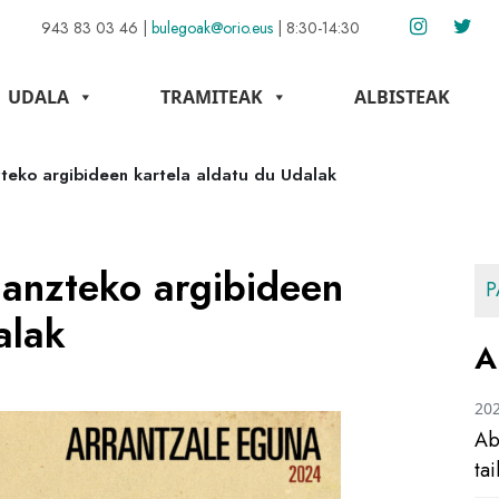
943 83 03 46
|
bulegoak@orio.eus
|
8:30-14:30
UDALA
TRAMITEAK
ALBISTEAK
teko argibideen kartela aldatu du Udalak
janzteko argibideen
P
alak
A
20
Ab
ta