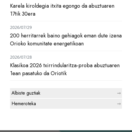
Karela kiroldegia itxita egongo da abuztuaren
17tik 30era
2026/07/29
200 herritarrek baino gehiagok eman dute izena
Orioko komunitate energetikoan
2026/07/28
Klasikoa 2026 txirrindularitza-proba abuztuaren
1ean pasatuko da Oriotik
Albiste guztiak
Hemeroteka