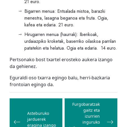
21 euro.
Bigarren menua: Entsalada mistoa, barazki
menestra, lasagna beganoa eta fruta. Ogia,
kafea eta edaria. 21 euro.
Hirugarren menua (haurrak): Iberikoak,
urdaiazpiko kroketak, baserriko oilaskoa parrilan
patatekin eta helatua. Ogia eta edaria. 14 euro.
Pertsonako bost txartel erosteko aukera izango
da gehienez.
Eguraldi oso txarra egingo balu, herri-bazkaria
frontoian egingo da.
Bidalketetan
zehar
Furgobaratzak
gaitz eta
nabigatu
Asteburuko
izurrien
jarduerek
inguruko
eragina izango