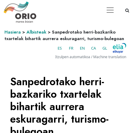
Hasiera
>
Albisteak
>
Sanpedrotako herri-bazkariko
txartelak bihartik aurrera eskuragarri, turismo-bulegoan
ES
FR
EN
CA
GL
Itzulpen automatikoa / Machine translation
Sanpedrotako herri-
bazkariko txartelak
bihartik aurrera
eskuragarri, turismo-
bulegoan