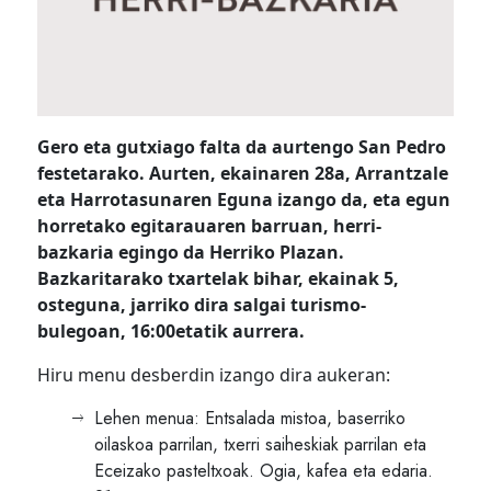
Gero eta gutxiago falta da aurtengo San Pedro
festetarako. Aurten, ekainaren 28a, Arrantzale
eta Harrotasunaren Eguna izango da, eta egun
horretako egitarauaren barruan, herri-
bazkaria egingo da Herriko Plazan.
Bazkaritarako txartelak bihar, ekainak 5,
osteguna, jarriko dira salgai turismo-
bulegoan, 16:00etatik aurrera.
Hiru menu desberdin izango dira aukeran:
Lehen menua: Entsalada mistoa, baserriko
oilaskoa parrilan, txerri saiheskiak parrilan eta
Eceizako pasteltxoak. Ogia, kafea eta edaria.