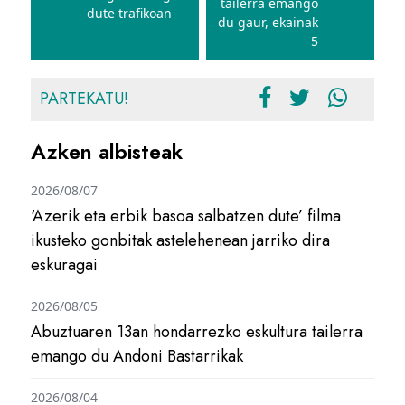
tailerra emango
dute trafikoan
du gaur, ekainak
5
PARTEKATU!
Azken albisteak
2026/08/07
‘Azerik eta erbik basoa salbatzen dute’ filma
ikusteko gonbitak astelehenean jarriko dira
eskuragai
2026/08/05
Abuztuaren 13an hondarrezko eskultura tailerra
emango du Andoni Bastarrikak
2026/08/04