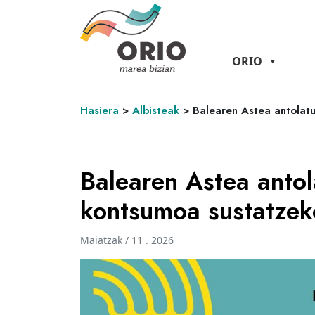
ORIO
Hasiera
>
Albisteak
>
Balearen Astea antolat
Balearen Astea antol
kontsumoa sustatzek
Maiatzak / 11 . 2026