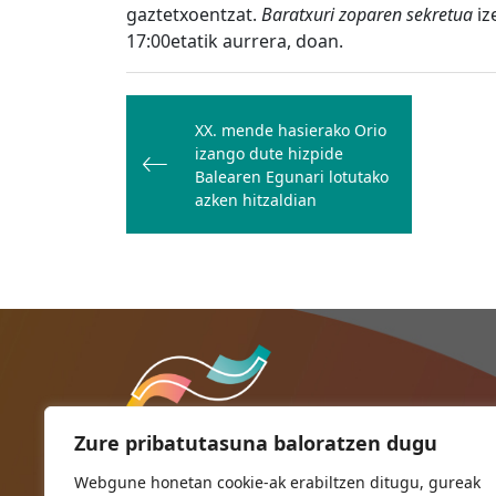
gaztetxoentzat.
Baratxuri zoparen sekretua
iz
17:00etatik aurrera, doan.
Bidalketetan
zehar
XX. mende hasierako Orio
izango dute hizpide
nabigatu
Balearen Egunari lotutako
azken hitzaldian
Zure pribatutasuna baloratzen dugu
Webgune honetan cookie-ak erabiltzen ditugu, gureak