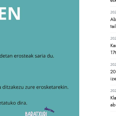
es
20
Ab
ta
20
Ka
17
20
20
iz
20
Kl
ab