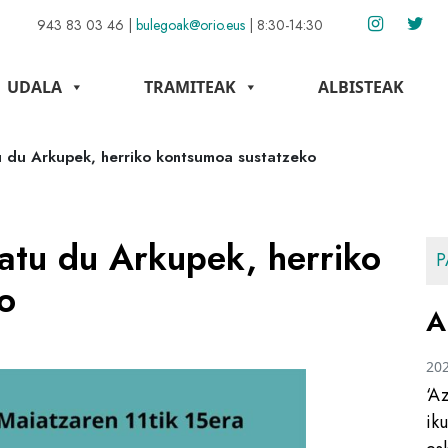
943 83 03 46
|
bulegoak@orio.eus
|
8:30-14:30
UDALA
TRAMITEAK
ALBISTEAK
u du Arkupek, herriko kontsumoa sustatzeko
atu du Arkupek, herriko
P
o
A
20
‘A
ik