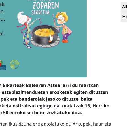
Al
He
 Elkarteak Balearen Astea jarri du martxan
o establezimenduetan erosketak egiten dituzten
apak eta banderolak jasoko dituzte, baita
zketa ostiralean egingo da, maiatzak 15, Herriko
o 50 euroko sei bono zozkatuko dira.
xinen ikuskizuna ere antolatuko du Arkupek, haur eta