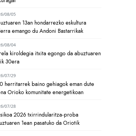
kuragai
26/08/05
uztuaren 13an hondarrezko eskultura
ilerra emango du Andoni Bastarrikak
26/08/04
rela kiroldegia itxita egongo da abuztuaren
tik 30era
26/07/29
0 herritarrek baino gehiagok eman dute
ena Orioko komunitate energetikoan
26/07/28
asikoa 2026 txirrindularitza-proba
uztuaren 1ean pasatuko da Oriotik