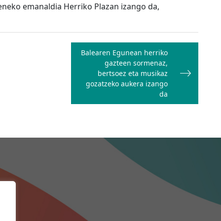
eneko emanaldia Herriko Plazan izango da,
Balearen Egunean herriko
gazteen sormenaz,
bertsoez eta musikaz
gozatzeko aukera izango
da