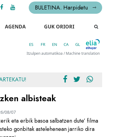
BULETINA. Harpidetu
AGENDA
GUK ORIORI
ES
FR
EN
CA
GL
Itzulpen automatikoa / Machine translation
ARTEKATU!
zken albisteak
26/08/07
zerik eta erbik basoa salbatzen dute’ filma
usteko gonbitak astelehenean jarriko dira