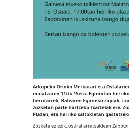
Arkupeko Orioko Merkatari eta Ostalarien
maiatzaren 11tik 15era. Egunotan herrik
herritarrek, Balearen Eguneko zapiak, tx
zozketan parte hartzeko txartelak ere. Zo
Plazan, eta herriko saltokietan gastatzek
Zozketa ez ezik, ostiral arratsaldean Zapot