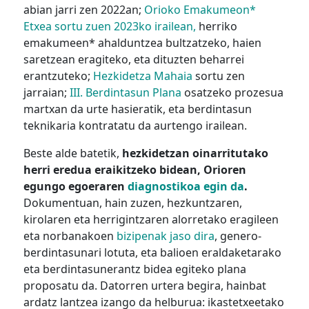
abian jarri zen 2022an;
Orioko Emakumeon*
Etxea sortu zuen 2023ko irailean,
herriko
emakumeen* ahalduntzea bultzatzeko, haien
saretzean eragiteko, eta dituzten beharrei
erantzuteko;
Hezkidetza Mahaia
sortu zen
jarraian;
III. Berdintasun Plana
osatzeko prozesua
martxan da urte hasieratik, eta berdintasun
teknikaria kontratatu da aurtengo irailean.
Beste alde batetik,
hezkidetzan oinarritutako
herri eredua eraikitzeko bidean, Orioren
egungo egoeraren
diagnostikoa egin da
.
Dokumentuan, hain zuzen, hezkuntzaren,
kirolaren eta herrigintzaren alorretako eragileen
eta norbanakoen
bizipenak jaso dira
, genero-
berdintasunari lotuta, eta balioen eraldaketarako
eta berdintasunerantz bidea egiteko plana
proposatu da. Datorren urtera begira, hainbat
ardatz lantzea izango da helburua: ikastetxeetako