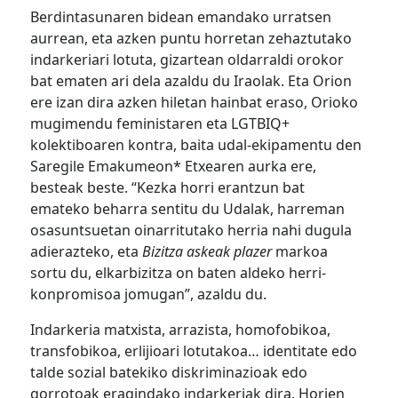
Berdintasunaren bidean emandako urratsen
aurrean, eta azken puntu horretan zehaztutako
indarkeriari lotuta, gizartean oldarraldi orokor
bat ematen ari dela azaldu du Iraolak. Eta Orion
ere izan dira azken hiletan hainbat eraso,
Orioko
mugimendu feministaren eta LGTBIQ+
kolektiboaren kontra, baita udal-ekipamentu den
Saregile Emakumeon* Etxearen aurka ere,
besteak beste. “Kezka horri erantzun bat
emateko beharra sentitu du Udalak, harreman
osasuntsuetan oinarritutako herria nahi dugula
adierazteko, eta
Bizitza askeak plazer
markoa
sortu du, elkarbizitza on baten aldeko herri-
konpromisoa jomugan”, azaldu du.
Indarkeria matxista, arrazista, homofobikoa,
transfobikoa, erlijioari lotutakoa… identitate edo
talde sozial batekiko diskriminazioak edo
gorrotoak eragindako indarkeriak dira. Horien