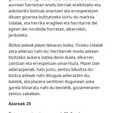
aurrean harreman eredu berriak eraikitzeko eta
askotariko bizitzak onartzen eta errespetatzen
dituen gizartea bultzatzeko sortu du markoa
Udalak, eta herriko eragileei eta herritarrei dei
egiten die norabide horretan, elkarrekin,
jarduteko.
Bizitza askeak plazer
leloaren bidez, Orioko Udalak
zera adierazi nahi du: herritarrek modu askean
bizitzeko aukera izatea desio duela, elkarren
zaintzan eta errespetuan oinarrituta.
Plazer izan
adierazpenak, hain justu, zentzu bikoitza du:
bizitza askeak nahi ditugula adierazten du,
batetik, eta plazera sentitzen dugunean aske
garela bistaratu nahi du bestetik, gozamenaren
zentzu zabalean.
Azaroak 25