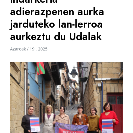
adierazpenen aurka
jarduteko lan-lerroa
aurkeztu du Udalak
Azaroak / 19 . 2025