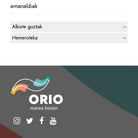
emanaldiak
Albiste guztiak
Hemeroteka