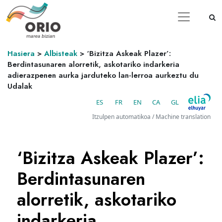
Hasiera
>
Albisteak
>
‘Bizitza Askeak Plazer’:
Berdintasunaren alorretik, askotariko indarkeria
adierazpenen aurka jarduteko lan-lerroa aurkeztu du
Udalak
ES
FR
EN
CA
GL
Itzulpen automatikoa / Machine translation
‘Bizitza Askeak Plazer’:
Berdintasunaren
alorretik, askotariko
indarkeria