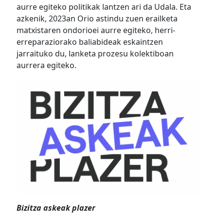
aurre egiteko politikak lantzen ari da Udala. Eta
azkenik, 2023an Orio astindu zuen erailketa
matxistaren ondorioei aurre egiteko, herri-
erreparaziorako baliabideak eskaintzen
jarraituko du, lanketa prozesu kolektiboan
aurrera egiteko.
Bizitza askeak plazer