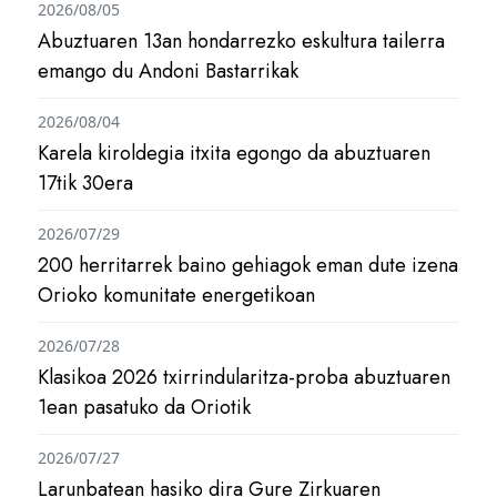
2026/08/05
Abuztuaren 13an hondarrezko eskultura tailerra
emango du Andoni Bastarrikak
2026/08/04
Karela kiroldegia itxita egongo da abuztuaren
17tik 30era
2026/07/29
200 herritarrek baino gehiagok eman dute izena
Orioko komunitate energetikoan
2026/07/28
Klasikoa 2026 txirrindularitza-proba abuztuaren
1ean pasatuko da Oriotik
2026/07/27
Larunbatean hasiko dira Gure Zirkuaren