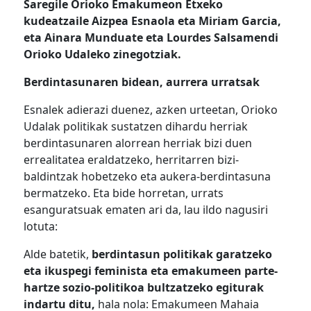
Saregile Orioko Emakumeon Etxeko
kudeatzaile Aizpea Esnaola eta Miriam Garcia,
eta Ainara Munduate eta Lourdes Salsamendi
Orioko Udaleko zinegotziak.
Berdintasunaren bidean, aurrera urratsak
Esnalek adierazi duenez, azken urteetan, Orioko
Udalak politikak sustatzen dihardu herriak
berdintasunaren alorrean herriak bizi duen
errealitatea eraldatzeko, herritarren bizi-
baldintzak hobetzeko eta aukera-berdintasuna
bermatzeko. Eta bide horretan, urrats
esanguratsuak ematen ari da, lau ildo nagusiri
lotuta:
Alde batetik,
berdintasun politikak garatzeko
eta ikuspegi feminista eta emakumeen parte-
hartze sozio-politikoa bultzatzeko egiturak
indartu ditu,
hala nola: Emakumeen Mahaia