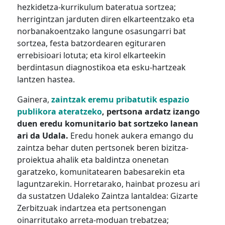
hezkidetza-kurrikulum bateratua sortzea;
herrigintzan jarduten diren elkarteentzako eta
norbanakoentzako langune osasungarri bat
sortzea, festa batzordearen egituraren
errebisioari lotuta; eta kirol elkarteekin
berdintasun diagnostikoa eta esku-hartzeak
lantzen hastea.
Gainera,
zaintzak eremu pribatutik espazio
publikora ateratzeko
, pertsona ardatz izango
duen eredu komunitario bat sortzeko lanean
ari da Udala.
Eredu honek aukera emango du
zaintza behar duten pertsonek beren bizitza-
proiektua ahalik eta baldintza onenetan
garatzeko, komunitatearen babesarekin eta
laguntzarekin. Horretarako, hainbat prozesu ari
da sustatzen Udaleko Zaintza lantaldea: Gizarte
Zerbitzuak indartzea eta pertsonengan
oinarritutako arreta-moduan trebatzea;