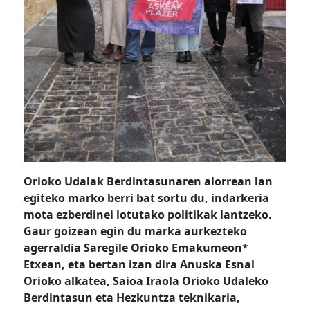
Orioko Udalak Berdintasunaren alorrean lan
egiteko marko berri bat sortu du, indarkeria
mota ezberdinei lotutako politikak lantzeko.
Gaur goizean egin du marka aurkezteko
agerraldia Saregile Orioko Emakumeon*
Etxean, eta bertan izan dira Anuska Esnal
Orioko alkatea, Saioa Iraola Orioko Udaleko
Berdintasun eta Hezkuntza teknikaria,