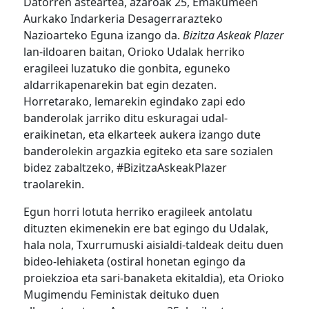
Datorren asteartea, azaroak 25, Emakumeen
Aurkako Indarkeria Desagerrarazteko
Nazioarteko Eguna izango da.
Bizitza Askeak Plazer
lan-ildoaren baitan, Orioko Udalak herriko
eragileei luzatuko die gonbita, eguneko
aldarrikapenarekin bat egin dezaten.
Horretarako, lemarekin egindako zapi edo
banderolak jarriko ditu eskuragai udal-
eraikinetan, eta elkarteek aukera izango dute
banderolekin argazkia egiteko eta sare sozialen
bidez zabaltzeko, #BizitzaAskeakPlazer
traolarekin.
Egun horri lotuta herriko eragileek antolatu
dituzten ekimenekin ere bat egingo du Udalak,
hala nola, Txurrumuski aisialdi-taldeak deitu duen
bideo-lehiaketa (ostiral honetan egingo da
proiekzioa eta sari-banaketa ekitaldia), eta Orioko
Mugimendu Feministak deituko duen