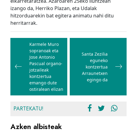
elkarretaratzea. Azaroaren 25eko iluntzean
izango da, Herriko Plazan, eta Udalak
hitzorduarekin bat egitera animatu nahi ditu
herritarrak.
Bidalketetan
zehar
Karmele Muro
sopranoak eta
nabigatu
Santa Zezilia
Jose Antonio
eguneko
Pascual organo-
kontzertua
jotzaileak
Arraunetxen
kontzertua
egingo da
emango dute
ostiralean elizan
PARTEKATU!
Azken albisteak