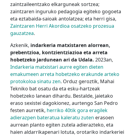
zaintzaileentzako elkarguneak sortzea;
zaintzaren inguruko pedagogia egiteko gogoeta
eta eztabaida-saioak antolatzea; eta herri gisa,
Zaintzaren Herri Akordioa osatzeko prozesua
gauzatzea
.
Azkenik,
indarkeria matxistaren alorrean,
prebentzioa, kontzientziazioa eta arreta
hobetzeko jardunean ari da Udala.
2023an,
Indarkeria matxistari aurre egiten dieten
emakumeen arreta hobetzeko erakunde arteko
protokoloa sinatu zen
. Orduz geroztik, Mahai
Tekniko bat osatu da eta esku-hartzeak
hobetzeko lanean dihardu. Bestalde, jaietako
eraso sexistei dagokionez, aurtengo San Pedro
festen aurretik,
herriko 40tik gora eragilek
adierazpen bateratua kaleratu zuten
erasoen
aurrean planto egiten zutela adierazteko, eta
haien aldarrikapenari lotuta, orotariko indarkeriei