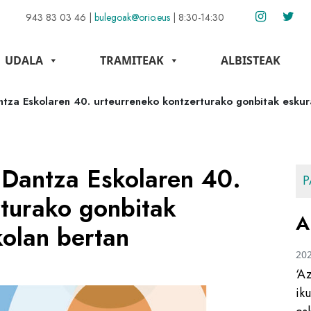
943 83 03 46
|
bulegoak@orio.eus
|
8:30-14:30
UDALA
TRAMITEAK
ALBISTEAK
ntza Eskolaren 40. urteurreneko kontzerturako gonbitak eskur
 Dantza Eskolaren 40.
P
rturako gonbitak
A
kolan bertan
20
‘A
ik