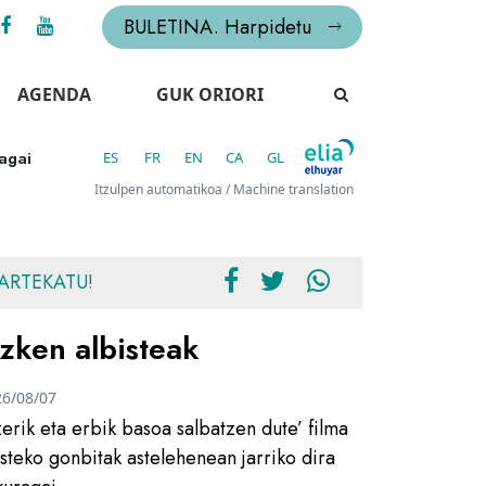
BULETINA. Harpidetu
AGENDA
GUK ORIORI
agai
ES
FR
EN
CA
GL
Itzulpen automatikoa / Machine translation
ARTEKATU!
zken albisteak
26/08/07
zerik eta erbik basoa salbatzen dute’ filma
usteko gonbitak astelehenean jarriko dira