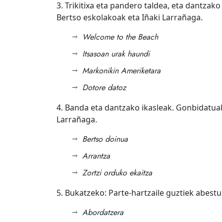
3. Trikitixa eta pandero taldea, eta dantzako
Bertso eskolakoak eta Iñaki Larrañaga.
Welcome to the Beach
Itsasoan urak haundi
Markonikin Ameriketara
Dotore datoz
4. Banda eta dantzako ikasleak. Gonbidatuak:
Larrañaga.
Bertso doinua
Arrantza
Zortzi orduko ekaitza
5. Bukatzeko: Parte-hartzaile guztiek abest
Abordatzera