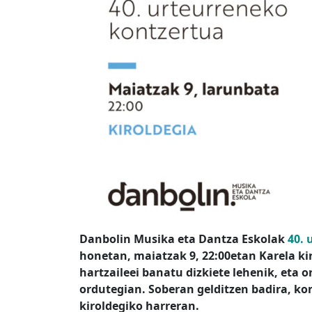
Danbolin Musika eta Dantza Eskolak
40. 
honetan, maiatzak 9, 22:00etan Karela ki
hartzaileei banatu dizkiete lehenik, eta or
ordutegian. Soberan gelditzen badira, ko
kiroldegiko harreran.