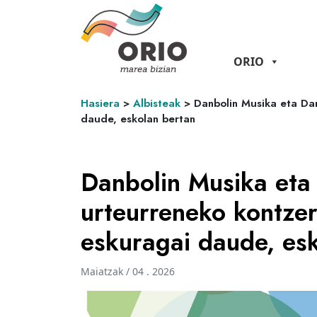
ORIO
Hasiera
>
Albisteak
>
Danbolin Musika eta Da
daude, eskolan bertan
Danbolin Musika eta
urteurreneko kontze
eskuragai daude, es
Maiatzak / 04 . 2026