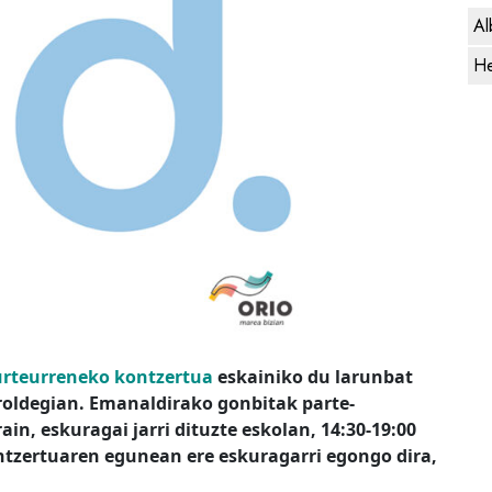
Al
He
urteurreneko kontzertua
eskainiko du larunbat
roldegian. Emanaldirako gonbitak parte-
ain, eskuragai jarri dituzte eskolan, 14:30-19:00
ntzertuaren egunean ere eskuragarri egongo dira,