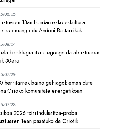
kuragai
26/08/05
uztuaren 13an hondarrezko eskultura
ilerra emango du Andoni Bastarrikak
26/08/04
rela kiroldegia itxita egongo da abuztuaren
tik 30era
26/07/29
0 herritarrek baino gehiagok eman dute
ena Orioko komunitate energetikoan
26/07/28
asikoa 2026 txirrindularitza-proba
uztuaren 1ean pasatuko da Oriotik