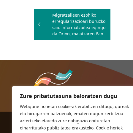
Bidalketetan
Migratzaileen ezohiko
zehar
erregularizazioari buruzko
nabigatu
saio informatzailea egingo
da Orion, maiatzaren 8an
Zure pribatutasuna baloratzen dugu
Webgune honetan cookie-ak erabiltzen ditugu, gureak
eta hirugarren batzuenak, ematen dugun zerbitzua
aztertzeko eta/edo zure nabigazio-ohituretan
ORIOKO UDALA
oinarritutako publizitatea erakusteko. Cookie horiek
Herriko plaza,1