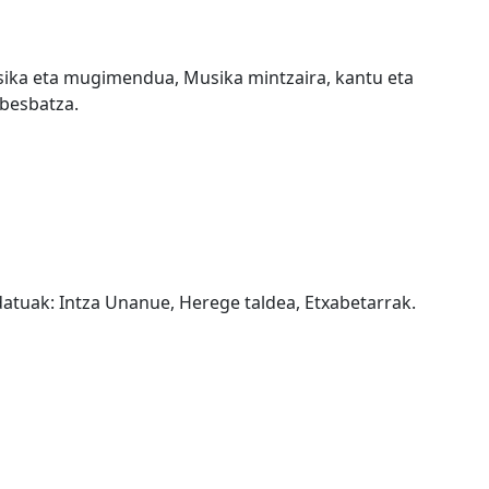
Musika eta mugimendua, Musika mintzaira, kantu eta
abesbatza.
datuak: Intza Unanue, Herege taldea, Etxabetarrak.