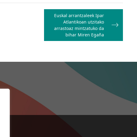
Euskal arrantzaleek Ipar
Atlantikoan utzitako
arrastoaz mintzatuko da
bihar Miren Egaña