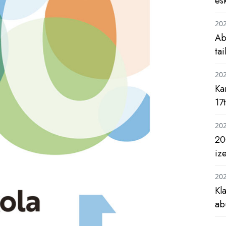
es
20
Ab
ta
20
Ka
17
20
20
iz
20
Kl
ab