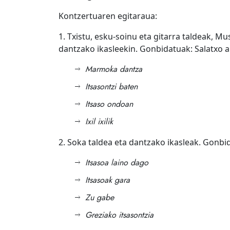
Kontzertuaren egitaraua:
1. Txistu, esku-soinu eta gitarra taldeak, 
dantzako ikasleekin. Gonbidatuak: Salatxo 
Marmoka dantza
Itsasontzi baten
Itsaso ondoan
Ixil ixilik
2. Soka taldea eta dantzako ikasleak. Gonbi
Itsasoa laino dago
Itsasoak gara
Zu gabe
Greziako itsasontzia