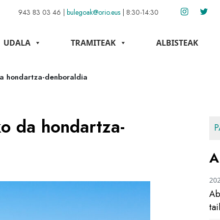
943 83 03 46
|
bulegoak@orio.eus
|
8:30-14:30
UDALA
TRAMITEAK
ALBISTEAK
da hondartza-denboraldia
ko da hondartza-
P
A
20
Ab
ta