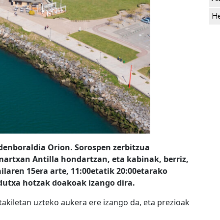
He
enboraldia Orion. Sorospen zerbitzua
martxan Antilla hondartzan, eta kabinak, berriz,
ilaren 15era arte, 11:00etatik 20:00etarako
dutxa hotzak doakoak izango dira.
 takiletan uzteko aukera ere izango da, eta prezioak