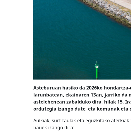
Asteburuan hasiko da 2026ko hondartza-d
larunbatean, ekainaren 13an, jarriko da 
astelehenean zabalduko dira, hilak 15. Ira
ordutegia izango dute, eta komunak eta 
Aulkiak, surf-taulak eta eguzkitako aterkiak
hauek izango dira: