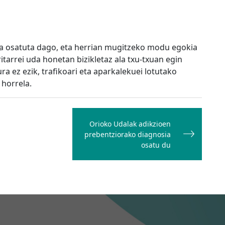
ia osatuta dago, eta herrian mugitzeko modu egokia
itarrei uda honetan bizikletaz ala txu-txuan egin
a ez ezik, trafikoari eta aparkalekuei lotutako
horrela.
Orioko Udalak adikzioen
prebentziorako diagnosia
osatu du