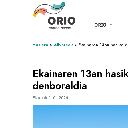
ORIO
Hasiera
>
Albisteak
>
Ekainaren 13an hasiko 
Ekainaren 13an hasi
denboraldia
Ekainak / 10 . 2026