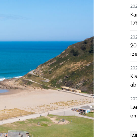
20
Ka
17
20
20
iz
20
Kl
ab
20
La
em
Al