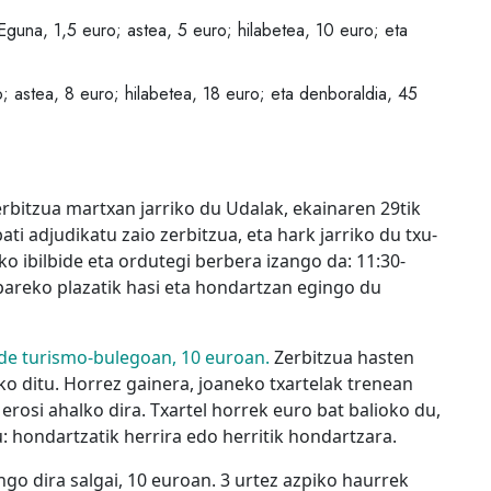
 Eguna, 1,5 euro; astea, 5 euro; hilabetea, 10 euro; eta
o; astea, 8 euro; hilabetea, 18 euro; eta denboraldia, 45
rbitzua martxan jarriko du Udalak, ekainaren 29tik
i adjudikatu zaio zerbitzua, eta hark jarriko du txu-
ko ibilbide eta ordutegi berbera izango da: 11:30-
 pareko plazatik hasi eta hondartzan egingo du
e turismo-bulegoan, 10 euroan.
Zerbitzua hasten
o ditu. Horrez gainera, joaneko txartelak trenean
rosi ahalko dira. Txartel horrek euro bat balioko du,
 hondartzatik herrira edo herritik hondartzara.
go dira salgai, 10 euroan. 3 urtez azpiko haurrek