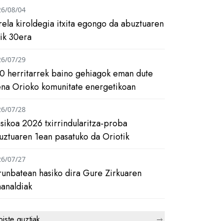
26/08/04
rela kiroldegia itxita egongo da abuztuaren
tik 30era
26/07/29
0 herritarrek baino gehiagok eman dute
ena Orioko komunitate energetikoan
26/07/28
asikoa 2026 txirrindularitza-proba
uztuaren 1ean pasatuko da Oriotik
26/07/27
runbatean hasiko dira Gure Zirkuaren
analdiak
biste guztiak