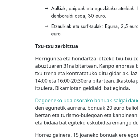
Aulkiak, paipoak eta eguzkitako aterkiak:
denboraldi osoa, 30 euro.
Etzaulkiak eta surf-taulak: Eguna, 2,5 eur
euro.
Txu-txu zerbitzua
Herrigunea eta hondartza lotzeko txu-txu ze
abuztuaren 31ra bitartean. Kanpo enpresa bat
txu trena eta kontratatuko ditu gidariak. Iaz
14:00 eta 16:00-20:30era bitartean. Ikastola
itzulera, Bikamiotan geldialdi bat eginda.
Dagoeneko uda osorako bonuak salgai daud
den egunetik aurrera, bonuak 20 euro baliok
bertan eta turismo-bulegoan eta kanpinean e
eta bidaia bat egiteko eskubidea emango du:
Horrez gainera, 15 joaneko bonuak ere egon