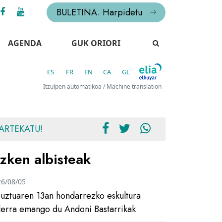
BULETINA. Harpidetu
AGENDA
GUK ORIORI
ES
FR
EN
CA
GL
Itzulpen automatikoa / Machine translation
ARTEKATU!
zken albisteak
26/08/05
uztuaren 13an hondarrezko eskultura
ilerra emango du Andoni Bastarrikak