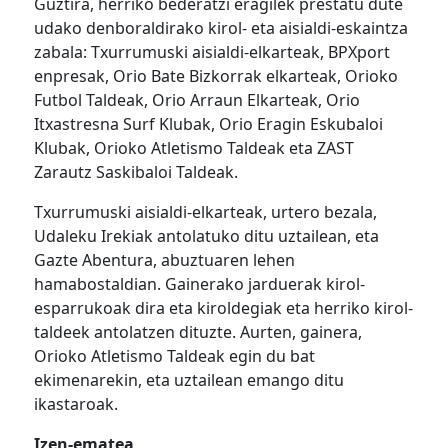
Guztira, herriko bederatzi eragilek prestatu dute
udako denboraldirako kirol- eta aisialdi-eskaintza
zabala: Txurrumuski aisialdi-elkarteak,
BPXport
enpresak
, Orio Bate Bizkorrak elkarteak, Orioko
Futbol Taldeak, Orio Arraun Elkarteak, Orio
Itxastresna Surf Klubak, Orio Eragin Eskubaloi
Klubak, Orioko Atletismo Taldeak eta ZAST
Zarautz Saskibaloi Taldeak.
Txurrumuski aisialdi-elkarteak, urtero bezala,
Udaleku Irekiak antolatuko ditu uztailean, eta
Gazte Abentura, abuztuaren lehen
hamabostaldian. Gainerako jarduerak kirol-
esparrukoak dira eta kiroldegiak eta herriko kirol-
taldeek antolatzen dituzte. Aurten, gainera,
Orioko Atletismo Taldeak egin du bat
ekimenarekin, eta uztailean
emango
ditu
ikastaroak.
Izen-ematea