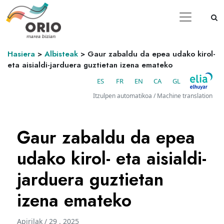
Hasiera
>
Albisteak
>
Gaur zabaldu da epea udako kirol-
eta aisialdi-jarduera guztietan izena emateko
ES
FR
EN
CA
GL
Itzulpen automatikoa / Machine translation
Gaur zabaldu da epea
udako kirol- eta aisialdi-
jarduera guztietan
izena emateko
Apirilak / 29 . 2025