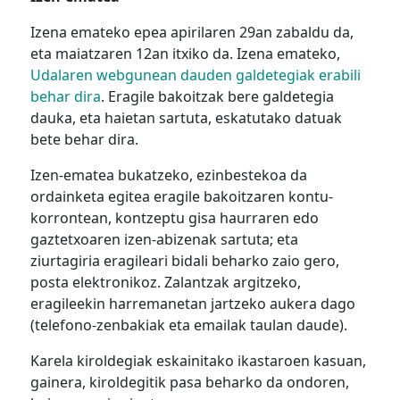
Izena emateko epea apirilaren 29an zabaldu da,
eta maiatzaren 12an itxiko da. Izena emateko,
Udalaren webgunean dauden galdetegiak erabili
behar dira
. Eragile bakoitzak bere galdetegia
dauka, eta haietan sartuta, eskatutako datuak
bete
behar
dira.
Izen-ematea bukatzeko,
ezinbestekoa da
ordainketa egitea eragile bakoitzaren kontu-
korrontean,
kontzeptu gisa haurraren edo
gaztetxoaren izen-abizenak sartuta; eta
ziurtagiria eragileari bidali beharko zaio gero,
posta elektronikoz. Zalantzak argitzeko,
eragileekin harremanetan jartzeko aukera dago
(telefono-zenbakiak eta emailak taulan daude).
Karela kiroldegiak eskainitako ikastaroen kasuan,
gainera, kiroldegitik pasa beharko da ondoren,