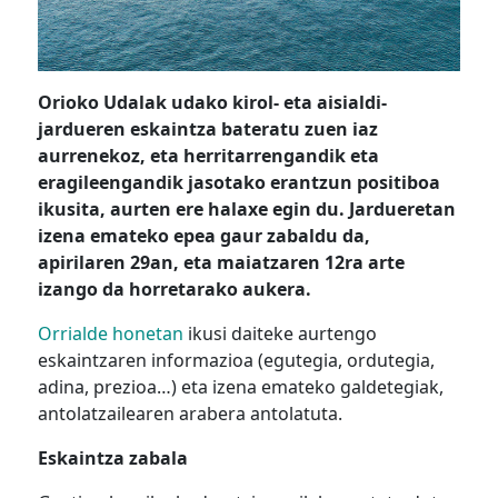
Orioko Udalak udako kirol- eta aisialdi-
jardueren eskaintza bateratu zuen iaz
aurrenekoz, eta herritarrengandik eta
eragileengandik jasotako erantzun positiboa
ikusita, aurten ere halaxe egin du. Jardueretan
izena emateko epea gaur zabaldu da,
apirilaren 29an, eta maiatzaren 12ra arte
izango da horretarako aukera.
Orrialde honetan
ikusi daiteke
aurtengo
eskaintzaren informazioa (egutegia, ordutegia,
adina, prezioa…) eta izena emateko galdetegiak,
antolatzailearen
arabera antolatuta.
Eskaintza zabala