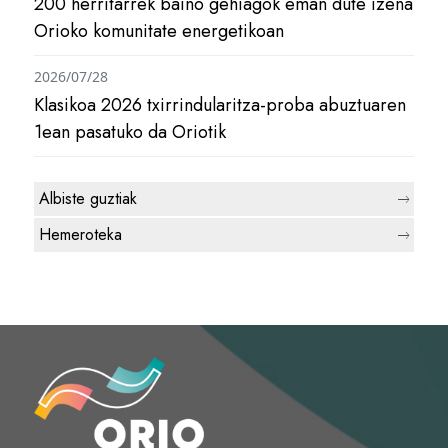
200 herritarrek baino gehiagok eman dute izena
Orioko komunitate energetikoan
2026/07/28
Klasikoa 2026 txirrindularitza-proba abuztuaren
1ean pasatuko da Oriotik
Albiste guztiak
Hemeroteka