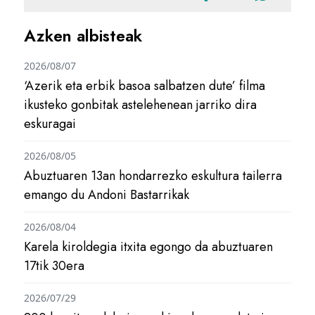
Azken albisteak
2026/08/07
‘Azerik eta erbik basoa salbatzen dute’ filma
ikusteko gonbitak astelehenean jarriko dira
eskuragai
2026/08/05
Abuztuaren 13an hondarrezko eskultura tailerra
emango du Andoni Bastarrikak
2026/08/04
Karela kiroldegia itxita egongo da abuztuaren
17tik 30era
2026/07/29