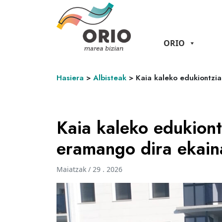
ORIO
Hasiera
>
Albisteak
>
Kaia kaleko edukiontzia
Kaia kaleko edukiont
eramango dira ekaina
Maiatzak / 29 . 2026