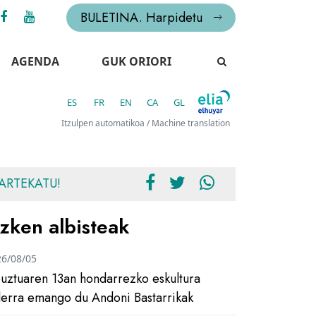
BULETINA. Harpidetu
AGENDA
GUK ORIORI
ES
FR
EN
CA
GL
Itzulpen automatikoa / Machine translation
ARTEKATU!
zken albisteak
26/08/05
uztuaren 13an hondarrezko eskultura
ilerra emango du Andoni Bastarrikak