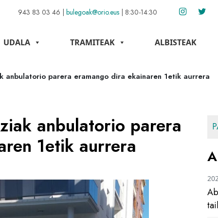
943 83 03 46
|
bulegoak@orio.eus
|
8:30-14:30
UDALA
TRAMITEAK
ALBISTEAK
k anbulatorio parera eramango dira ekainaren 1etik aurrera
ziak anbulatorio parera
P
ren 1etik aurrera
A
20
Ab
ta