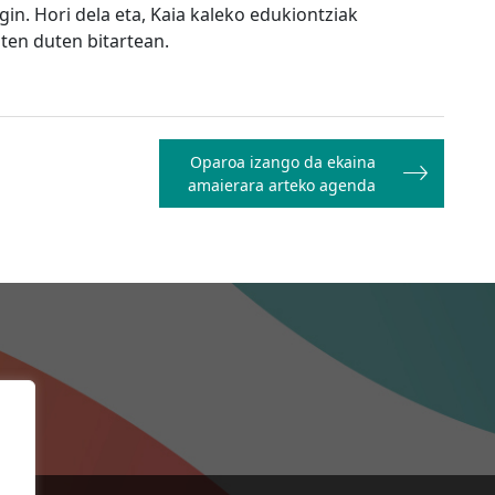
gin. Hori dela eta, Kaia kaleko edukiontziak
uten duten bitartean.
Oparoa izango da ekaina
amaierara arteko agenda