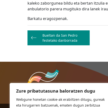
kaleko zaborgunea bildu eta bertan itzulia e
anbulatorio parera mugituko dira lanek ira
Barkatu eragozpenak.
Bidalketetan
Bueltan da San Pedro
zehar
festetako danborrada
nabigatu
Zure pribatutasuna baloratzen dugu
Webgune honetan cookie-ak erabiltzen ditugu, gureak
eta hirugarren batzuenak, ematen dugun zerbitzua