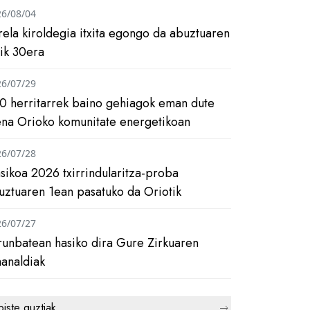
26/08/04
rela kiroldegia itxita egongo da abuztuaren
tik 30era
26/07/29
0 herritarrek baino gehiagok eman dute
ena Orioko komunitate energetikoan
26/07/28
asikoa 2026 txirrindularitza-proba
uztuaren 1ean pasatuko da Oriotik
26/07/27
runbatean hasiko dira Gure Zirkuaren
analdiak
biste guztiak