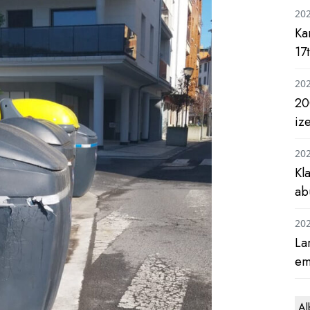
20
Ka
17
20
20
iz
20
Kl
ab
20
La
em
Al