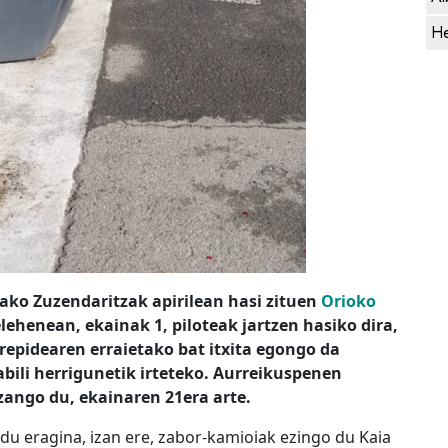
He
tako Zuzendaritzak apirilean hasi zituen
Orioko
elehenean, ekainak 1, piloteak jartzen hasiko dira,
repidearen erraietako bat itxita egongo da
rabili herrigunetik irteteko. Aurreikuspenen
izango du, ekainaren 21era arte.
 du eragina, izan ere, zabor-kamioiak ezingo du Kaia