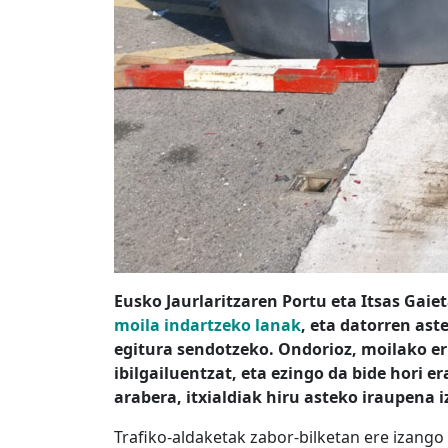
Eusko Jaurlaritzaren Portu eta Itsas Gaie
moila indartzeko lanak
, eta datorren ast
egitura sendotzeko. Ondorioz, moilako er
ibilgailuentzat, eta ezingo da bide hori e
arabera, itxialdiak hiru asteko iraupena 
Trafiko-aldaketak zabor-bilketan ere izango