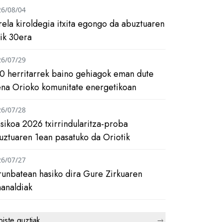
26/08/04
rela kiroldegia itxita egongo da abuztuaren
tik 30era
26/07/29
0 herritarrek baino gehiagok eman dute
ena Orioko komunitate energetikoan
26/07/28
asikoa 2026 txirrindularitza-proba
uztuaren 1ean pasatuko da Oriotik
26/07/27
runbatean hasiko dira Gure Zirkuaren
analdiak
biste guztiak