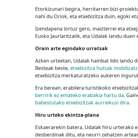
Etorkizunari begira, herritarren bizi-proiek
nahi du Oriok, eta etxebizitza duin, egoki e
Izendapena lortuz gero, maizterrei eta etxe
Eusko Jaurlaritzatik, eta Udalak landu duen 
Orain arte egindako urratsak
Azken urteetan, Udalak hainbat ildo landu d
Besteak beste,
etxebizitza hutsak mobilizat
etxebizitza merkaturatzeko aukeren inguruk
Era berean, erabilera turistikoko etxebizit
berririk ez emateko erabakia hartu da
. Gai
babestutako etxebizitzak aurreikusi dira
.
Hiru urteko ekintza-plana
Eskaerarekin batera, Udalak hiru urterako e
desberdinak ditu, eta neurri zehatzen artea