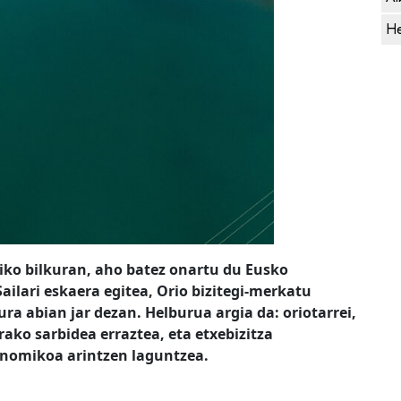
He
iko bilkuran, aho batez onartu du Eusko
Sailari eskaera egitea, Orio bizitegi-merkatu
a abian jar dezan. Helburua argia da: oriotarrei,
erako sarbidea erraztea, eta etxebizitza
onomikoa arintzen laguntzea.