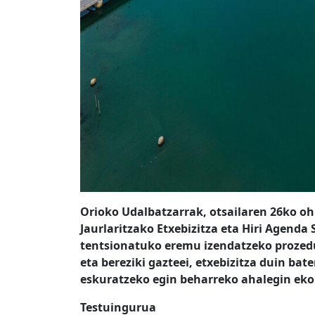
Orioko Udalbatzarrak, otsailaren 26ko oh
Jaurlaritzako Etxebizitza eta Hiri Agenda 
tentsionatuko eremu izendatzeko prozedur
eta bereziki gazteei, etxebizitza duin bat
eskuratzeko egin beharreko ahalegin ek
Testuingurua