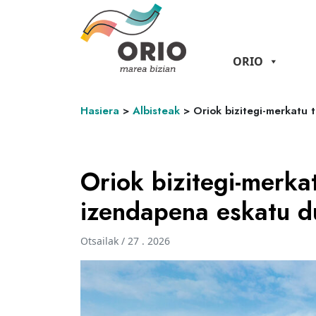
ORIO
Hasiera
>
Albisteak
>
Oriok bizitegi-merkatu
Oriok bizitegi-merka
izendapena eskatu d
Otsailak / 27 . 2026