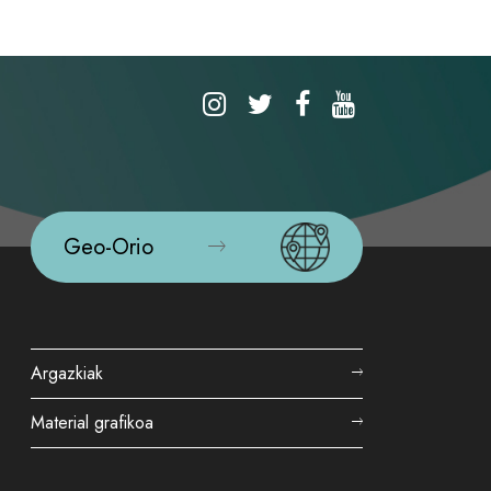
Geo-Orio
Argazkiak
Material grafikoa