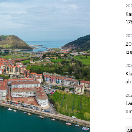
20
Ka
17
20
20
iz
20
Kl
ab
20
La
em
Al