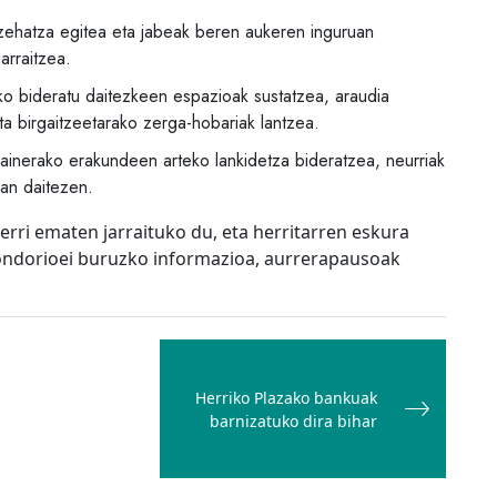
zehatza egitea eta jabeak beren aukeren inguruan
arraitzea.
ko bideratu daitezkeen espazioak sustatzea, araudia
ta birgaitzeetarako zerga-hobariak lantzea.
ainerako erakundeen arteko lankidetza bideratzea, neurriak
zan daitezen.
rri ematen jarraituko du, eta herritarren eskura
 ondorioei buruzko informazioa, aurrerapausoak
Herriko Plazako bankuak
barnizatuko dira bihar