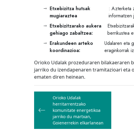
Etxebizitza hutsak
: Azterketa 
mugiaraztea
informatzen j
Etxebizitzarako aukera
Etxebizitzara
gehiago zabaltzea:
berrikustea e
Erakundeen arteko
Udalaren eta g
koordinazioa:
eraginkorrak i
Orioko Udalak prozeduraren bilakaeraren be
jarriko du izendapenaren tramitazioari eta
ematen diren heinean.
Bidalketetan
Orioko Udalak
zehar
herritarrentzako
nabigatu
komunitate energetikoa
jarriko du martxan,
Goienerrekin elkarlanean