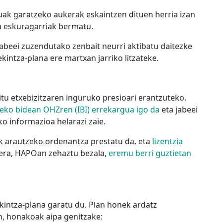
tuak garatzeko aukerak eskaintzen dituen herria izan
ta eskuragarriak bermatu.
jabeei zuzendutako zenbait neurri aktibatu daitezke
ekintza-plana ere martxan jarriko litzateke.
itu etxebizitzaren inguruko presioari erantzuteko.
zeko bidean OHZren (IBI) errekargua igo da
eta jabeei
o informazioa helarazi zaie.
zak arautzeko ordenantza prestatu da, eta
lizentzia
nera, HAPOan zehaztu bezala,
eremu berri guztietan
kintza-plana garatu du. Plan honek ardatz
n, honakoak aipa genitzake: