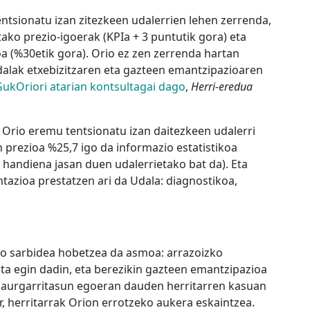
entsionatu izan zitezkeen udalerrien lehen zerrenda,
tako prezio-igoerak (KPIa + 3 puntutik gora) eta
a (%30etik gora). Orio ez zen zerrenda hartan
Udalak etxebizitzaren eta gazteen emantzipazioaren
ukOriori atarian kontsultagai dago
,
Herri-eredua
 Orio eremu tentsionatu izan daitezkeen udalerri
n prezioa %25,7 igo da informazio estatistikoa
handiena jasan duen udalerrietako bat da). Eta
azioa prestatzen ari da Udala: diagnostikoa,
ako sarbidea hobetzea da asmoa: arrazoizko
ta egin dadin, eta berezikin gazteen emantzipazioa
 zaurgarritasun egoeran dauden herritarren kasuan
, herritarrak Orion errotzeko aukera eskaintzea.