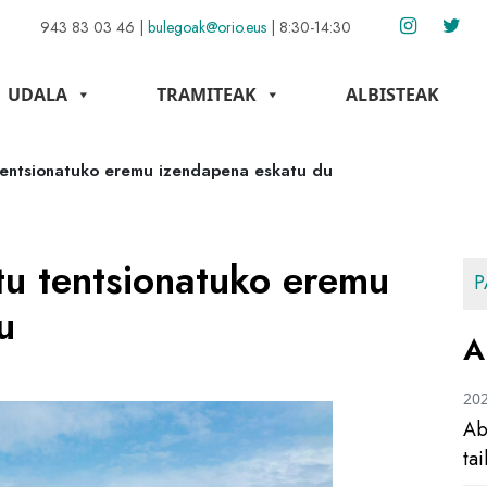
943 83 03 46
|
bulegoak@orio.eus
|
8:30-14:30
UDALA
TRAMITEAK
ALBISTEAK
 tentsionatuko eremu izendapena eskatu du
tu tentsionatuko eremu
P
u
A
20
Ab
ta