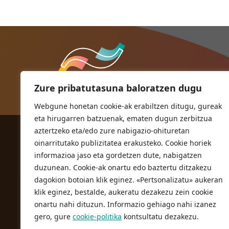
Zure pribatutasuna baloratzen dugu
Webgune honetan cookie-ak erabiltzen ditugu, gureak
eta hirugarren batzuenak, ematen dugun zerbitzua
aztertzeko eta/edo zure nabigazio-ohituretan
ORIOKO UDALA
oinarritutako publizitatea erakusteko. Cookie horiek
Herriko plaza,1
informazioa jaso eta gordetzen dute, nabigatzen
20810 Orio (Gipuzkoa)
duzunean. Cookie-ak onartu edo baztertu ditzakezu
T. 943 83 03 46
dagokion botoian klik eginez. «Pertsonalizatu» aukeran
klik eginez, bestalde, aukeratu dezakezu zein cookie
bulegoak@orio.eus
onartu nahi dituzun. Informazio gehiago nahi izanez
gero, gure
cookie-politika
kontsultatu dezakezu.