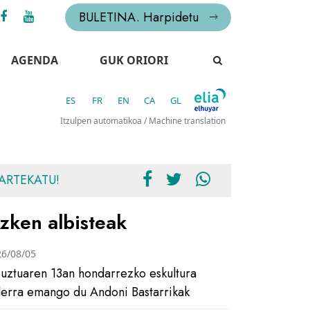
BULETINA. Harpidetu
AGENDA
GUK ORIORI
ES
FR
EN
CA
GL
Itzulpen automatikoa / Machine translation
ARTEKATU!
zken albisteak
26/08/05
uztuaren 13an hondarrezko eskultura
ilerra emango du Andoni Bastarrikak