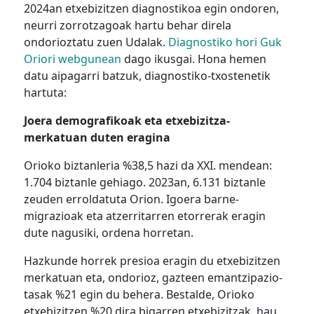
2024an etxebizitzen diagnostikoa egin ondoren,
neurri zorrotzagoak hartu behar direla
ondorioztatu zuen Udalak.
Diagnostiko hori
Guk
Oriori webgunean
dago ikusgai. Hona hemen
datu aipagarri batzuk, diagnostiko-txostenetik
hartuta:
Joera demografikoak eta etxebizitza-
merkatuan duten eragina
Orioko biztanleria %38,5 hazi da XXI. mendean:
1.704 biztanle gehiago. 2023an, 6.131 biztanle
zeuden erroldatuta Orion. Igoera barne-
migrazioak eta atzerritarren etorrerak eragin
dute nagusiki, ordena horretan.
Hazkunde horrek presioa eragin du etxebizitzen
merkatuan eta, ondorioz, gazteen emantzipazio-
tasak %21 egin du behera. Bestalde, Orioko
etxebizitzen %20 dira bigarren etxebizitzak, hau