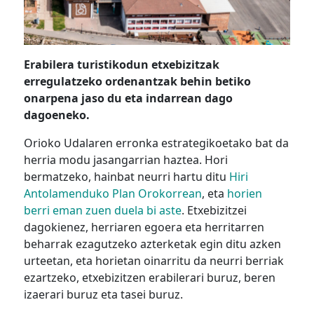
Erabilera turistikodun etxebizitzak
erregulatzeko ordenantzak behin betiko
onarpena jaso du eta indarrean dago
dagoeneko.
Orioko Udalaren erronka estrategikoetako bat da
herria modu jasangarrian haztea. Hori
bermatzeko, hainbat neurri hartu ditu
Hiri
Antolamenduko Plan Orokorrean
, eta
horien
berri eman zuen duela bi aste
. Etxebizitzei
dagokienez, herriaren egoera eta herritarren
beharrak ezagutzeko azterketak egin ditu azken
urteetan, eta horietan oinarritu da neurri berriak
ezartzeko, etxebizitzen erabilerari buruz, beren
izaerari buruz eta tasei buruz.