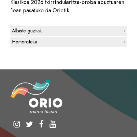
Klasikoa 2026 txirrindularitza-proba abuztuaren
1ean pasatuko da Oriotik
Albiste guztiak
Hemeroteka