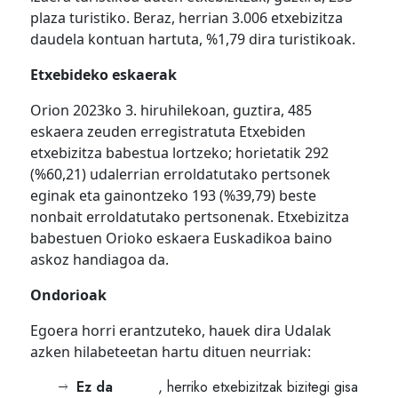
plaza turistiko. Beraz, herrian 3.006 etxebizitza
daudela kontuan hartuta, %1,79 dira turistikoak.
Etxebideko eskaerak
Orion 2023ko 3. hiruhilekoan, guztira, 485
eskaera zeuden erregistratuta Etxebiden
etxebizitza babestua lortzeko; horietatik 292
(%60,21) udalerrian erroldatutako pertsonek
eginak eta gainontzeko 193 (%39,79) beste
nonbait erroldatutako pertsonenak. Etxebizitza
babestuen Orioko eskaera Euskadikoa baino
askoz handiagoa da.
Ondorioak
Egoera horri erantzuteko, hauek dira Udalak
azken hilabeteetan hartu dituen neurriak:
Ez da
, herriko etxebizitzak bizitegi gisa