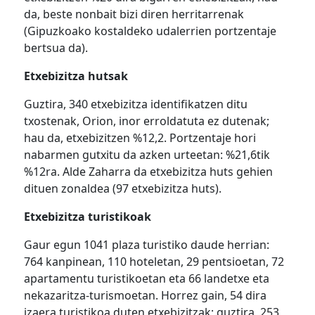
da, beste nonbait bizi diren herritarrenak
(Gipuzkoako kostaldeko udalerrien portzentaje
bertsua da).
Etxebizitza hutsak
Guztira, 340 etxebizitza identifikatzen ditu
txostenak, Orion, inor erroldatuta ez dutenak;
hau da, etxebizitzen %12,2. Portzentaje hori
nabarmen gutxitu da azken urteetan: %21,6tik
%12ra. Alde Zaharra da etxebizitza huts gehien
dituen zonaldea (97 etxebizitza huts).
Etxebizitza turistikoak
Gaur egun 1041 plaza turistiko daude herrian:
764 kanpinean, 110 hoteletan, 29 pentsioetan, 72
apartamentu turistikoetan eta 66 landetxe eta
nekazaritza-turismoetan. Horrez gain, 54 dira
izaera turistikoa duten etxebizitzak; guztira, 253