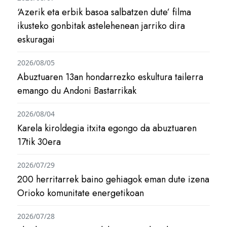
‘Azerik eta erbik basoa salbatzen dute’ filma
ikusteko gonbitak astelehenean jarriko dira
eskuragai
2026/08/05
Abuztuaren 13an hondarrezko eskultura tailerra
emango du Andoni Bastarrikak
2026/08/04
Karela kiroldegia itxita egongo da abuztuaren
17tik 30era
2026/07/29
200 herritarrek baino gehiagok eman dute izena
Orioko komunitate energetikoan
2026/07/28