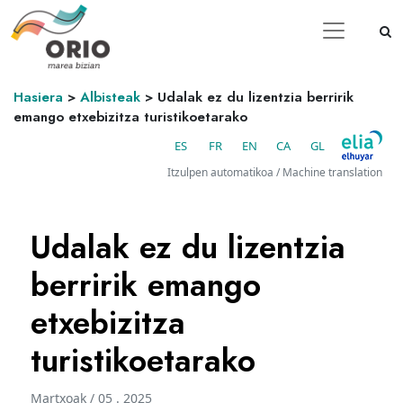
Hasiera
>
Albisteak
>
Udalak ez du lizentzia berririk
emango etxebizitza turistikoetarako
ES
FR
EN
CA
GL
Itzulpen automatikoa / Machine translation
Udalak ez du lizentzia
berririk emango
etxebizitza
turistikoetarako
Martxoak / 05 . 2025