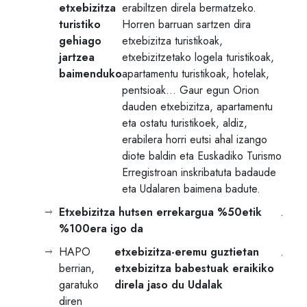
etxebizitza
erabiltzen direla bermatzeko.
turistiko
Horren barruan sartzen dira
gehiago
etxebizitza turistikoak,
jartzea
etxebizitzetako logela turistikoak,
baimenduko
apartamentu turistikoak, hotelak,
pentsioak… Gaur egun Orion
dauden etxebizitza, apartamentu
eta ostatu turistikoek, aldiz,
erabilera horri eutsi ahal izango
diote baldin eta Euskadiko Turismo
Erregistroan inskribatuta badaude
eta Udalaren baimena badute.
Etxebizitza hutsen errekargua %50etik
.
%100era igo da
HAPO
etxebizitza-eremu guztietan
.
berrian,
etxebizitza babestuak eraikiko
garatuko
direla jaso du Udalak
diren