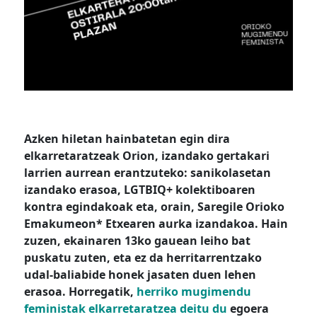
Azken hiletan hainbatetan egin dira
elkarretaratzeak Orion, izandako gertakari
larrien aurrean erantzuteko: sanikolasetan
izandako erasoa, LGTBIQ+ kolektiboaren
kontra egindakoak eta, orain, Saregile Orioko
Emakumeon* Etxearen aurka izandakoa. Hain
zuzen, ekainaren 13ko gauean leiho bat
puskatu zuten, eta ez da herritarrentzako
udal-baliabide honek jasaten duen lehen
erasoa. Horregatik,
herriko mugimendu
feministak elkarretaratzea deitu du
egoera