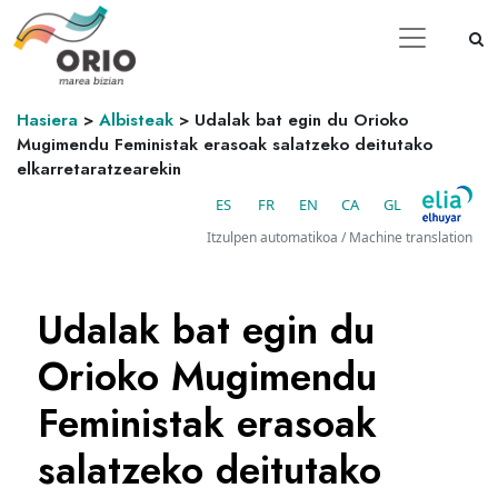
Hasiera
>
Albisteak
>
Udalak bat egin du Orioko
Mugimendu Feministak erasoak salatzeko deitutako
elkarretaratzearekin
ES
FR
EN
CA
GL
Itzulpen automatikoa / Machine translation
Udalak bat egin du
Orioko Mugimendu
Feministak erasoak
salatzeko deitutako