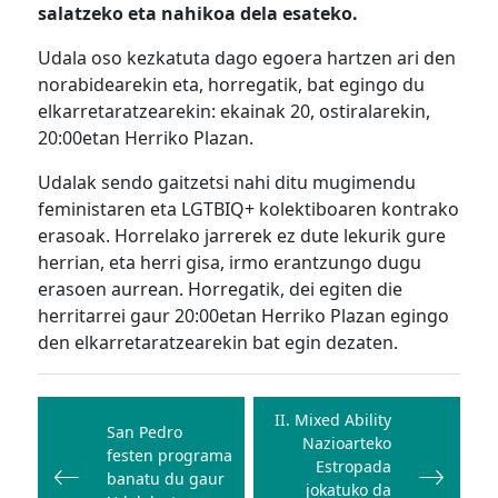
salatzeko eta nahikoa dela esateko.
Udala oso kezkatuta dago egoera hartzen ari den
norabidearekin eta, horregatik, bat egingo du
elkarretaratzearekin: ekainak 20, ostiralarekin,
20:00etan Herriko Plazan.
Udalak sendo gaitzetsi nahi ditu mugimendu
feministaren eta LGTBIQ+ kolektiboaren kontrako
erasoak. Horrelako jarrerek ez dute lekurik gure
herrian, eta herri gisa, irmo erantzungo dugu
erasoen aurrean. Horregatik, dei egiten die
herritarrei gaur 20:00etan Herriko Plazan egingo
den elkarretaratzearekin bat egin dezaten.
Bidalketetan
zehar
II. Mixed Ability
San Pedro
Nazioarteko
nabigatu
festen programa
Estropada
banatu du gaur
jokatuko da