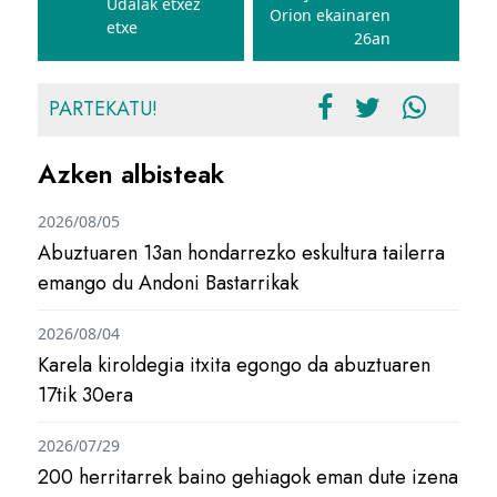
Udalak etxez
Orion ekainaren
etxe
26an
PARTEKATU!
Azken albisteak
2026/08/05
Abuztuaren 13an hondarrezko eskultura tailerra
emango du Andoni Bastarrikak
2026/08/04
Karela kiroldegia itxita egongo da abuztuaren
17tik 30era
2026/07/29
200 herritarrek baino gehiagok eman dute izena