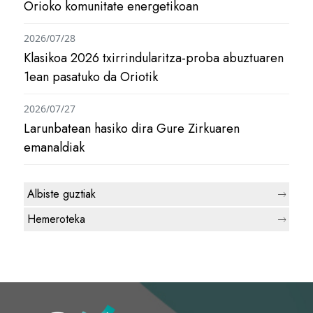
Orioko komunitate energetikoan
2026/07/28
Klasikoa 2026 txirrindularitza-proba abuztuaren
1ean pasatuko da Oriotik
2026/07/27
Larunbatean hasiko dira Gure Zirkuaren
emanaldiak
Albiste guztiak
Hemeroteka