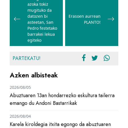
azoka tokiz
nabigatu
mugituko da
datozen bi
Erasoen aurrean
asteetan, San
PLANTO!
Pedro festetako
barrakei lekua
egiteko
PARTEKATU!
Azken albisteak
2026/08/05
Abuztuaren 13an hondarrezko eskultura tailerra
emango du Andoni Bastarrikak
2026/08/04
Karela kiroldegia itxita egongo da abuztuaren