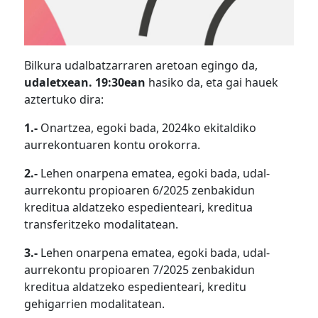
Bilkura udalbatzarraren aretoan egingo da,
udaletxean. 19:30ean
hasiko da, eta gai hauek
aztertuko dira:
1.-
Onartzea, egoki bada, 2024ko ekitaldiko
aurrekontuaren kontu orokorra.
2.-
Lehen onarpena ematea, egoki bada, udal-
aurrekontu propioaren 6/2025 zenbakidun
kreditua aldatzeko espedienteari, kreditua
transferitzeko modalitatean.
3.-
Lehen onarpena ematea, egoki bada, udal-
aurrekontu propioaren 7/2025 zenbakidun
kreditua aldatzeko espedienteari, kreditu
gehigarrien modalitatean.