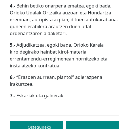
4.-
Behin betiko onarpena ematea, egoki bada,
Orioko Udalak Ortzaika auzoan eta Hondartza
eremuan, autopista azpian, dituen autokarabana-
guneen erabilera arautzen duen udal-
ordenantzaren aldaketari.
5.-
Adjudikatzea, egoki bada, Orioko Karela
kiroldegirako hainbat kirol-material
errentamendu-erregimenean hornitzeko eta
instalatzeko kontratua.
6.-
“Erasoen aurrean, planto!” adierazpena
irakurtzea.
7.-
Eskariak eta galderak.
Bidalketetan
zehar
Osteguneko