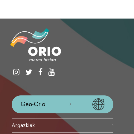
Geo-Orio
Argazkiak