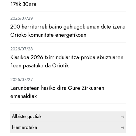
17tik 30era
2026/07/29
200 herritarrek baino gehiagok eman dute izena
Orioko komunitate energetikoan
2026/07/28
Klasikoa 2026 txirrindularitza-proba abuztuaren
1ean pasatuko da Oriotik
2026/07/27
Larunbatean hasiko dira Gure Zirkuaren
emanaldiak
Albiste guztiak
Hemeroteka