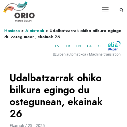
Hasiera
>
Albisteak
>
Udalbatzarrak ohiko bilkura egingo
du ostegunean, ekainak 26
ES
FR
EN
CA
GL
Itzulpen automatikoa / Machine translation
Udalbatzarrak ohiko
bilkura egingo du
ostegunean, ekainak
26
Ekainak / 25 . 2025