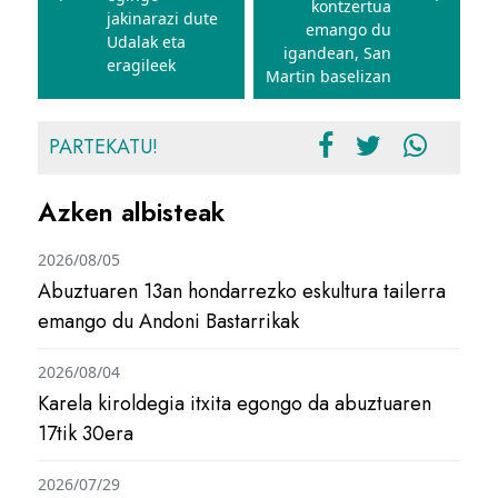
kontzertua
jakinarazi dute
emango du
Udalak eta
igandean, San
eragileek
Martin baselizan
PARTEKATU!
Azken albisteak
2026/08/05
Abuztuaren 13an hondarrezko eskultura tailerra
emango du Andoni Bastarrikak
2026/08/04
Karela kiroldegia itxita egongo da abuztuaren
17tik 30era
2026/07/29