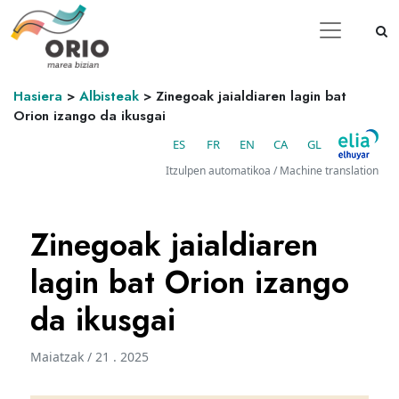
Hasiera
>
Albisteak
>
Zinegoak jaialdiaren lagin bat
Orion izango da ikusgai
ES
FR
EN
CA
GL
Itzulpen automatikoa / Machine translation
Zinegoak jaialdiaren
lagin bat Orion izango
da ikusgai
Maiatzak / 21 . 2025