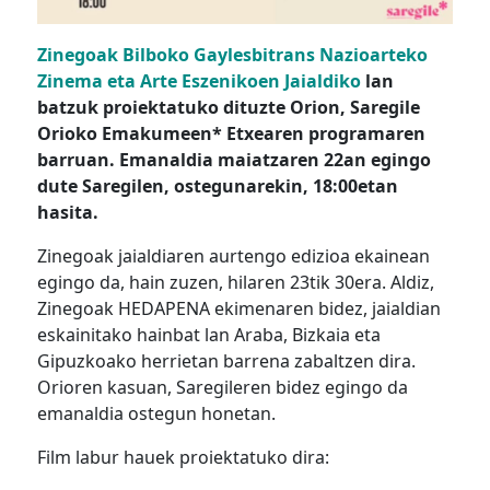
Zinegoak Bilboko Gaylesbitrans Nazioarteko
Zinema eta Arte Eszenikoen Jaialdiko
lan
batzuk
proiektatuko dituzte Orion, Saregile
Orioko Emakumeen* Etxearen programaren
barruan. Emanaldia maiatzaren 22an egingo
dute Saregilen, ostegunarekin, 18:00etan
hasita.
Zinegoak jaialdiaren aurtengo edizioa ekainean
egingo da, hain zuzen, hilaren 23tik 30era. Aldiz,
Zinegoak HEDAPENA ekimenaren bidez, jaialdian
eskainitako hainbat lan Araba, Bizkaia eta
Gipuzkoako herrietan barrena zabaltzen dira.
Orioren kasuan, Saregileren bidez egingo da
emanaldia ostegun honetan.
Film labur hauek proiektatuko dira: