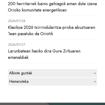
200 herritarrek baino gehiagok eman dute izena
Orioko komunitate energetikoan
2026/07/28
Klasikoa 2026 txirrindularitza-proba abuztuaren
1ean pasatuko da Oriotik
2026/07/27
Larunbatean hasiko dira Gure Zirkuaren
emanaldiak
Albiste guztiak
Hemeroteka