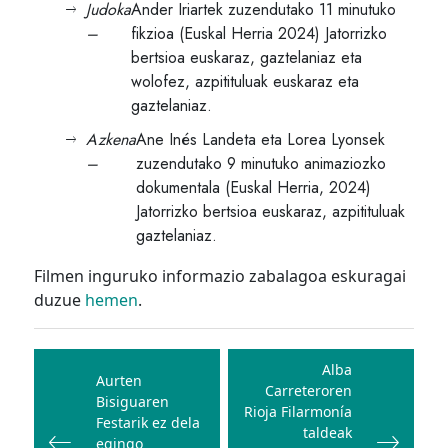
Judoka
Ander Iriartek zuzendutako 11 minutuko
–
fikzioa (Euskal Herria 2024) Jatorrizko
bertsioa euskaraz, gaztelaniaz eta
wolofez, azpitituluak euskaraz eta
gaztelaniaz.
Azkena
Ane Inés Landeta eta Lorea Lyonsek
–
zuzendutako 9 minutuko animaziozko
dokumentala (Euskal Herria, 2024)
Jatorrizko bertsioa euskaraz, azpitituluak
gaztelaniaz.
Filmen inguruko informazio zabalagoa eskuragai
duzue
hemen
.
Bidalketetan
zehar
Alba
Aurten
Carreteroren
nabigatu
Bisiguaren
Rioja Filarmonía
Festarik ez dela
taldeak
egingo