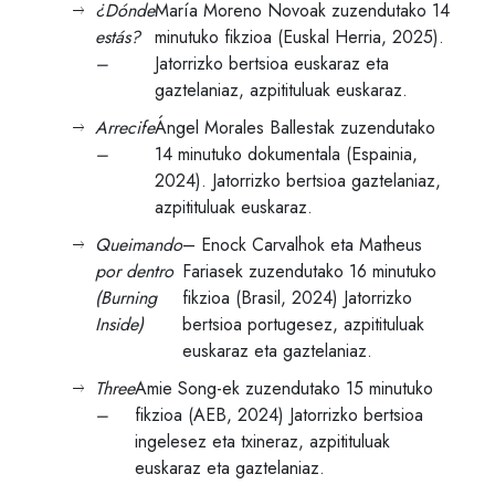
¿Dónde
María Moreno Novoak zuzendutako 14
estás?
minutuko fikzioa (Euskal Herria, 2025).
–
Jatorrizko bertsioa euskaraz eta
gaztelaniaz, azpitituluak euskaraz.
Arrecife
Ángel Morales Ballestak zuzendutako
–
14 minutuko dokumentala (Espainia,
2024). Jatorrizko bertsioa gaztelaniaz,
azpitituluak euskaraz.
Queimando
– Enock Carvalhok eta Matheus
por dentro
Fariasek zuzendutako 16 minutuko
(Burning
fikzioa (Brasil, 2024) Jatorrizko
Inside)
bertsioa portugesez, azpitituluak
euskaraz eta gaztelaniaz.
Three
Amie Song-ek zuzendutako 15 minutuko
–
fikzioa (AEB, 2024) Jatorrizko bertsioa
ingelesez eta txineraz, azpitituluak
euskaraz eta gaztelaniaz.