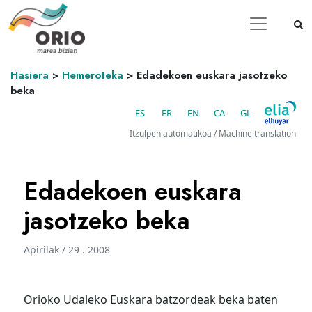
Hasiera
>
Hemeroteka
>
Edadekoen euskara jasotzeko
beka
ES
FR
EN
CA
GL
Itzulpen automatikoa / Machine translation
Edadekoen euskara
jasotzeko beka
Apirilak / 29 . 2008
Orioko Udaleko Euskara batzordeak beka baten