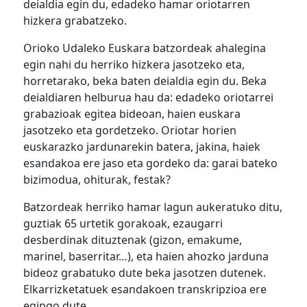
deialdia egin du, edadeko hamar oriotarren
hizkera grabatzeko.
Orioko Udaleko Euskara batzordeak ahalegina
egin nahi du herriko hizkera jasotzeko eta,
horretarako, beka baten deialdia egin du. Beka
deialdiaren helburua hau da: edadeko oriotarrei
grabazioak egitea bideoan, haien euskara
jasotzeko eta gordetzeko. Oriotar horien
euskarazko jardunarekin batera, jakina, haiek
esandakoa ere jaso eta gordeko da: garai bateko
bizimodua, ohiturak, festak?
Batzordeak herriko hamar lagun aukeratuko ditu,
guztiak 65 urtetik gorakoak, ezaugarri
desberdinak dituztenak (gizon, emakume,
marinel, baserritar…), eta haien ahozko jarduna
bideoz grabatuko dute beka jasotzen dutenek.
Elkarrizketatuek esandakoen transkripzioa ere
egingo dute.