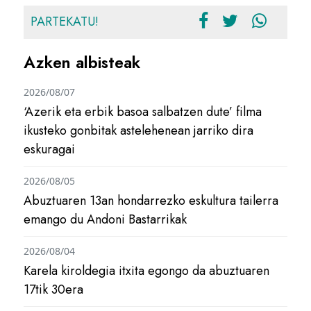
PARTEKATU!
Azken albisteak
2026/08/07
‘Azerik eta erbik basoa salbatzen dute’ filma
ikusteko gonbitak astelehenean jarriko dira
eskuragai
2026/08/05
Abuztuaren 13an hondarrezko eskultura tailerra
emango du Andoni Bastarrikak
2026/08/04
Karela kiroldegia itxita egongo da abuztuaren
17tik 30era