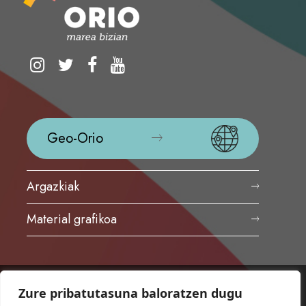
Geo-Orio
Argazkiak
Material grafikoa
Zure pribatutasuna baloratzen dugu
ORIOKO UDALA