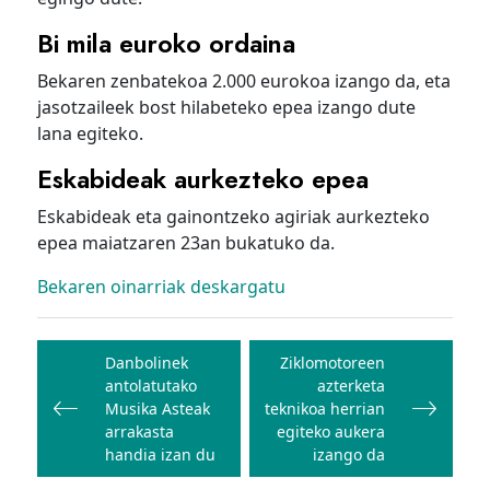
Bi mila euroko ordaina
Bekaren zenbatekoa 2.000 eurokoa izango da, eta
jasotzaileek bost hilabeteko epea izango dute
lana egiteko.
Eskabideak aurkezteko epea
Eskabideak eta gainontzeko agiriak aurkezteko
epea maiatzaren 23an bukatuko da.
Bekaren oinarriak deskargatu
Bidalketetan
zehar
Danbolinek
Ziklomotoreen
antolatutako
azterketa
nabigatu
Musika Asteak
teknikoa herrian
arrakasta
egiteko aukera
handia izan du
izango da