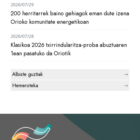
2026/07/29
200 herritarrek baino gehiagok eman dute izena
Orioko komunitate energetikoan
2026/07/28
Klasikoa 2026 txirrindularitza-proba abuztuaren
1ean pasatuko da Oriotik
Albiste guztiak
Hemeroteka