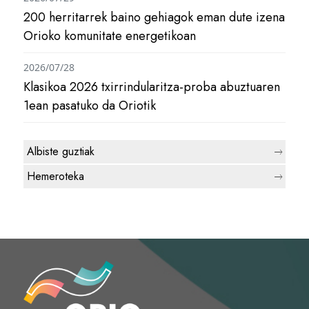
200 herritarrek baino gehiagok eman dute izena
Orioko komunitate energetikoan
2026/07/28
Klasikoa 2026 txirrindularitza-proba abuztuaren
1ean pasatuko da Oriotik
Albiste guztiak
Hemeroteka