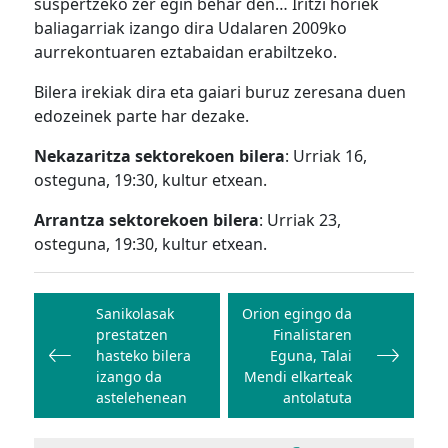
suspertzeko zer egin behar den… Iritzi horiek
baliagarriak izango dira Udalaren 2009ko
aurrekontuaren eztabaidan erabiltzeko.
Bilera irekiak dira eta gaiari buruz zeresana duen
edozeinek parte har dezake.
Nekazaritza sektorekoen bilera
: Urriak 16,
osteguna, 19:30, kultur etxean.
Arrantza sektorekoen bilera
: Urriak 23,
osteguna, 19:30, kultur etxean.
Bidalketetan
zehar
Sanikolasak
Orion egingo da
prestatzen
Finalistaren
nabigatu
hasteko bilera
Eguna, Talai
izango da
Mendi elkarteak
astelehenean
antolatuta