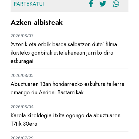
PARTEKATU!
Azken albisteak
2026/08/07
‘Azerik eta erbik basoa salbatzen dute’ filma
ikusteko gonbitak astelehenean jarriko dira
eskuragai
2026/08/05
Abuztuaren 13an hondarrezko eskultura tailerra
emango du Andoni Bastarrikak
2026/08/04
Karela kiroldegia itxita egongo da abuztuaren
17tik 30era
2026/07/29