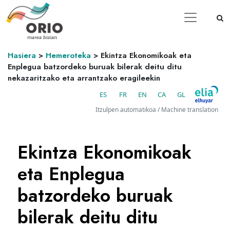
Hasiera
>
Hemeroteka
>
Ekintza Ekonomikoak eta
Enplegua batzordeko buruak bilerak deitu ditu
nekazaritzako eta arrantzako eragileekin
ES
FR
EN
CA
GL
Itzulpen automatikoa / Machine translation
Ekintza Ekonomikoak
eta Enplegua
batzordeko buruak
bilerak deitu ditu