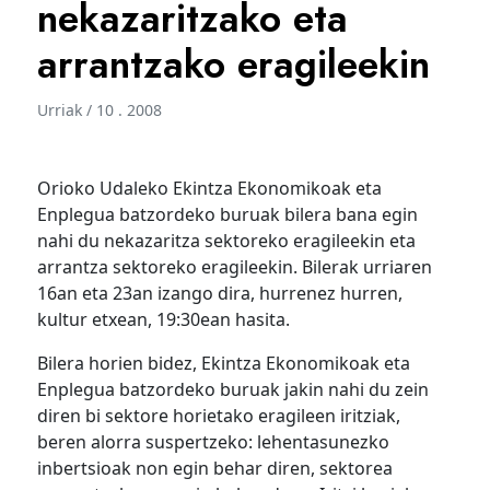
nekazaritzako eta
arrantzako eragileekin
Urriak / 10 . 2008
Orioko Udaleko Ekintza Ekonomikoak eta
Enplegua batzordeko buruak bilera bana egin
nahi du nekazaritza sektoreko eragileekin eta
arrantza sektoreko eragileekin. Bilerak urriaren
16an eta 23an izango dira, hurrenez hurren,
kultur etxean, 19:30ean hasita.
Bilera horien bidez, Ekintza Ekonomikoak eta
Enplegua batzordeko buruak jakin nahi du zein
diren bi sektore horietako eragileen iritziak,
beren alorra suspertzeko: lehentasunezko
inbertsioak non egin behar diren, sektorea