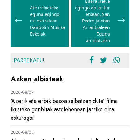
zehar
Bilera irekia
Ate irekietako
egingo da kultur
nabigatu
eguna egingo
etxean, San
du ostiralean
Pedro jaietan
Danbolin Musika
Arrantzaleen
Eskolak
Eguna
antolatzeko
PARTEKATU!
Azken albisteak
2026/08/07
‘Azerik eta erbik basoa salbatzen dute’ filma
ikusteko gonbitak astelehenean jarriko dira
eskuragai
2026/08/05