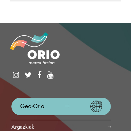
Geo-Orio
Argazkiak