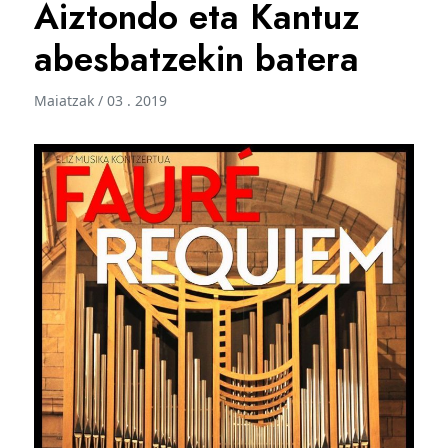
Aiztondo eta Kantuz
abesbatzekin batera
Maiatzak / 03 . 2019