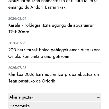
Abuztuaren 13an hondarrezko eskultura tailerra
emango du Andoni Bastarrikak
2026/08/04
Karela kiroldegia itxita egongo da abuztuaren
17tik 30era
2026/07/29
200 herritarrek baino gehiagok eman dute izena
Orioko komunitate energetikoan
2026/07/28
Klasikoa 2026 txirrindularitza-proba abuztuaren
1ean pasatuko da Oriotik
Albiste guztiak
Hemeroteka