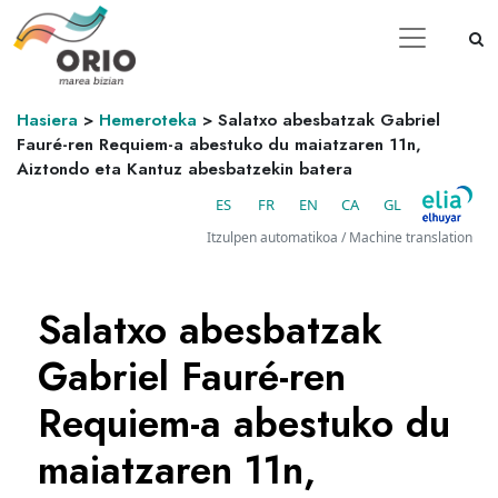
Hasiera
>
Hemeroteka
>
Salatxo abesbatzak Gabriel
Fauré-ren Requiem-a abestuko du maiatzaren 11n,
Aiztondo eta Kantuz abesbatzekin batera
ES
FR
EN
CA
GL
Itzulpen automatikoa / Machine translation
Salatxo abesbatzak
Gabriel Fauré-ren
Requiem-a abestuko du
maiatzaren 11n,