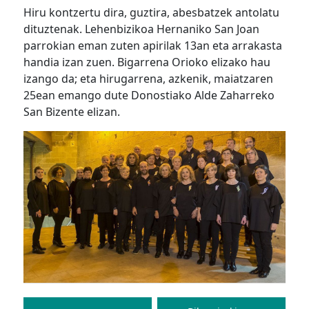
Hiru kontzertu dira, guztira, abesbatzek antolatu
dituztenak. Lehenbizikoa Hernaniko San Joan
parrokian eman zuten apirilak 13an eta arrakasta
handia izan zuen. Bigarrena Orioko elizako hau
izango da; eta hirugarrena, azkenik, maiatzaren
25ean emango dute Donostiako Alde Zaharreko
San Bizente elizan.
Bidalketetan