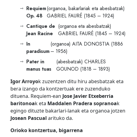
Requiem
(organoa, bakarlariak eta abesbatzak)
Op. 48
GABRIEL FAURÉ (1845 – 1924)
Cantique de
(organoa eta abesbatzak)
Jean Racine
GABRIEL FAURÉ (1845 – 1924)
In
(organoa) AITA DONOSTIA (1886
paradisum
– 1956)
Pater in
(abesbatzak) CHARLES
manus tuas
GOUNOD (1818 – 1893)
Igor Arroyo
k zuzentzen ditu hiru abesbatzak eta
bera izango da kontzertuak ere zuzenduko
dituena. Requiem-ean
Jose Javier Etxeberria
baritonoa
k eta
Maddalen Pradera sopranoa
k
egingo dituzte bakarlari-lanak eta organoa jotzen
Josean Pascual
arituko da.
Orioko kontzertua, bigarrena