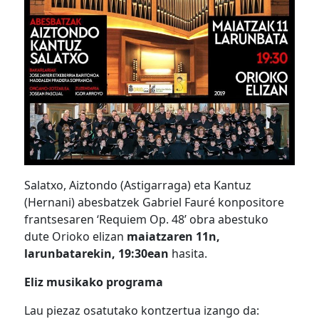
Salatxo, Aiztondo (Astigarraga) eta Kantuz
(Hernani) abesbatzek Gabriel Fauré konpositore
frantsesaren ‘Requiem Op. 48’ obra abestuko
dute Orioko elizan
maiatzaren 11n,
larunbatarekin, 19:30ean
hasita.
Eliz musikako programa
Lau piezaz osatutako kontzertua izango da: