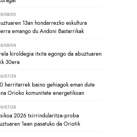
kuragai
26/08/05
uztuaren 13an hondarrezko eskultura
ilerra emango du Andoni Bastarrikak
26/08/04
rela kiroldegia itxita egongo da abuztuaren
tik 30era
26/07/29
0 herritarrek baino gehiagok eman dute
ena Orioko komunitate energetikoan
26/07/28
asikoa 2026 txirrindularitza-proba
uztuaren 1ean pasatuko da Oriotik