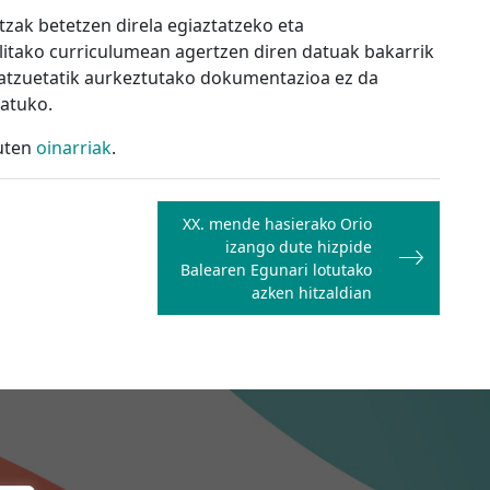
zak betetzen direla egiaztatzeko eta
itako curriculumean agertzen diren datuak bakarrik
batzuetatik aurkeztutako dokumentazioa ez da
ratuko.
uten
oinarriak
.
XX. mende hasierako Orio
izango dute hizpide
Balearen Egunari lotutako
azken hitzaldian