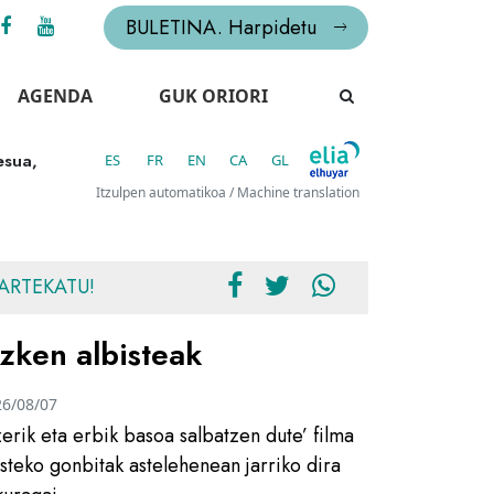
BULETINA. Harpidetu
AGENDA
GUK ORIORI
esua,
ES
FR
EN
CA
GL
Itzulpen automatikoa / Machine translation
ARTEKATU!
zken albisteak
26/08/07
zerik eta erbik basoa salbatzen dute’ filma
usteko gonbitak astelehenean jarriko dira