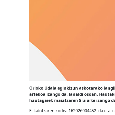
Orioko Udala eginkizun askotarako langile
artekoa izango da, lanaldi osoan. Hautak
hautagaiek maiatzaren 8ra arte izango d
Eskaintzaren kodea
162026004452
da eta x