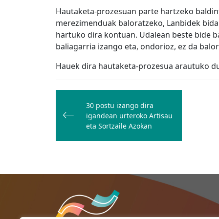
Hautaketa-prozesuan parte hartzeko baldint
merezimenduak baloratzeko, Lanbidek bidal
hartuko dira kontuan. Udalean beste bide 
baliagarria izango eta, ondorioz, ez da balo
Hauek dira hautaketa-prozesua arautuko d
Bidalketetan
zehar
30 postu izango dira
igandean urteroko Artisau
nabigatu
eta Sortzaile Azokan