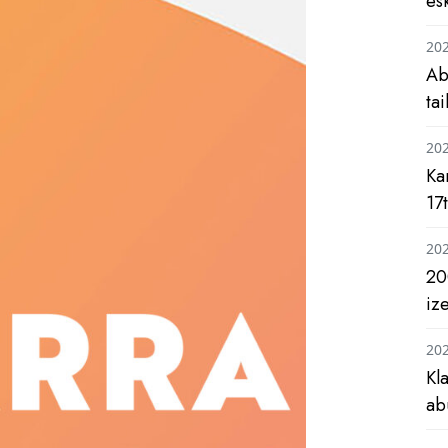
es
20
Ab
ta
20
Ka
17
20
20
iz
20
Kl
ab