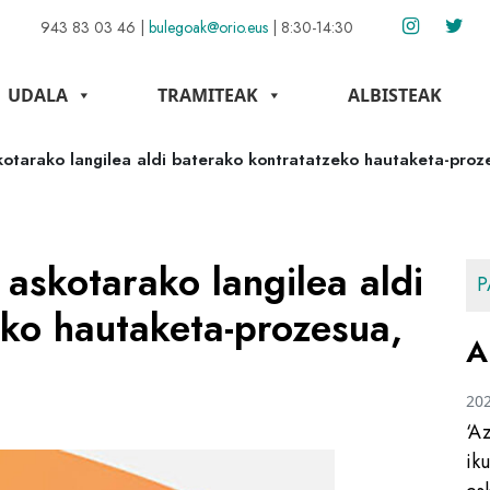
943 83 03 46
|
bulegoak@orio.eus
|
8:30-14:30
UDALA
TRAMITEAK
ALBISTEAK
kotarako langilea aldi baterako kontratatzeko hautaketa-proz
 askotarako langilea aldi
P
eko hautaketa-prozesua,
A
20
‘A
ik