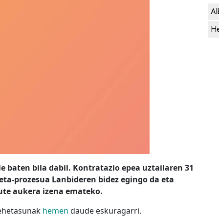
Al
He
 baten bila dabil. Kontratazio epea uztailaren 31
eta-prozesua Lanbideren bidez egingo da eta
ute aukera izena emateko.
ehetasunak
hemen
daude eskuragarri.