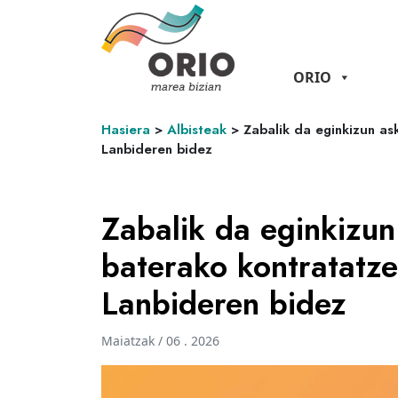
ORIO
Hasiera
>
Albisteak
>
Zabalik da eginkizun as
Lanbideren bidez
Zabalik da eginkizun
baterako kontratatz
Lanbideren bidez
Maiatzak / 06 . 2026