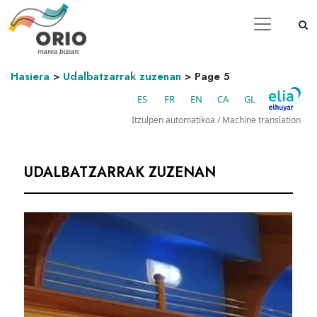
Hasiera
>
Udalbatzarrak zuzenan
>
Page 5
ES
FR
EN
CA
GL
Itzulpen automatikoa / Machine translation
UDALBATZARRAK ZUZENAN